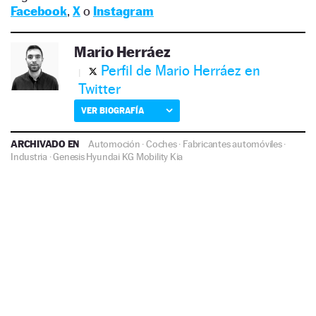
Facebook
,
X
o
Instagram
Mario Herráez
Perfil de Mario Herráez en
Twitter
VER BIOGRAFÍA
ARCHIVADO EN
Automoción
·
Coches
·
Fabricantes automóviles
·
Industria
·
Genesis
Hyundai
KG Mobility
Kia