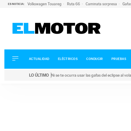
Volkswagen Touareg
Ruta 66
Caminata sorpresa
Gafa
ES NOTICIA:
ACTUALIDAD
ELÉCTRICOS
CONDUCIR
ACTUALIDAD
ELÉCTRICOS
CONDUCIR
PRUEBAS
PRUEBAS
Saltar
VIRALES
LO ÚLTIMO
Ni se te ocurra usar las gafas del eclipse al v
al
PODCAST
LO ÚLTIMO
Ni se te ocurra usar las gafas del eclipse al volant
contenido
MOTOS
TECNOLOGÍA
SUPERCOCHES
MOTORTV
PREMIOS
SERVICIOS