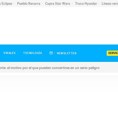
s Eclipse
Pueblo Navarra
Cupra Star Wars
Truco Hyundai
Líneas ver
SERVIC
VIRALES
TECNOLOGÍA
NEWSLETTER
olante: el motivo por el que pueden convertirse en un serio peligro
e: el motivo por el que pueden convertirse en un serio peligro