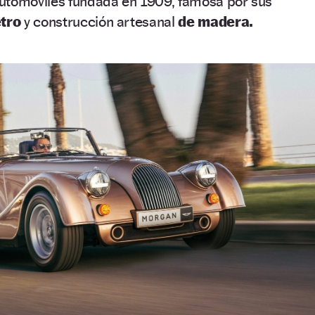
utomóviles fundada en 1909, famosa por sus
etro
y construcción artesanal
de madera.