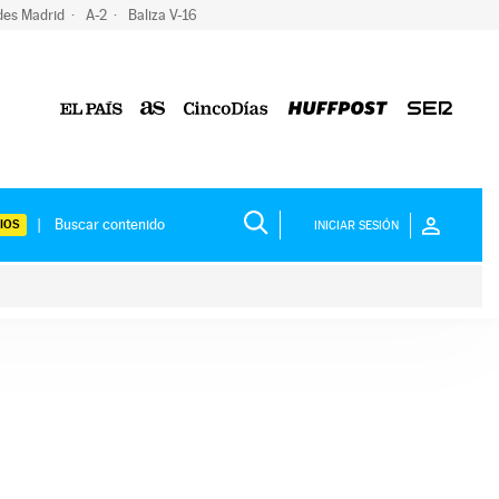
des Madrid
A-2
Baliza V-16
IOS
INICIAR SESIÓN