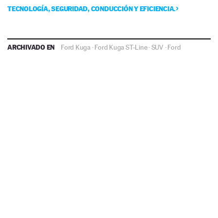
TECNOLOGÍA, SEGURIDAD, CONDUCCIÓN Y EFICIENCIA.
ARCHIVADO EN
Ford Kuga
·
Ford Kuga ST-Line
·
SUV
·
Ford