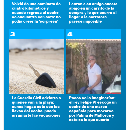
Volvió de una caminata de
Lanzan a su amigo cuesta
cuatro kilómetros y
abajo en un carrito de la
cuando regresa al coche
compra y lo que ocurre al
se encuentra con esto: no
llegar a la carretera
podía creer la 'sorpresa'
parece imposible
3
4
La Guardia Civil advierte a
Pocos se lo imaginarían:
quienes van a la playa:
el rey Felipe VI escoge un
nunca hagas esto con las
coche de una marca
llaves del coche, puede
española para moverse
arruinarte las vacaciones
por Palma de Mallorca y
esto es lo que cuesta