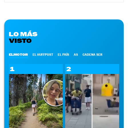
LO MÁS
VISTO
ELMOTOR
EL HUFFPOST
EL PAÍS
AS
CADENA SER
1
2