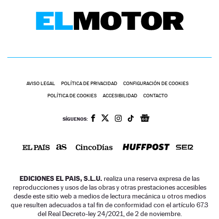
AVISO LEGAL
POLÍTICA DE PRIVACIDAD
CONFIGURACIÓN DE COOKIES
POLÍTICA DE COOKIES
ACCESIBILIDAD
CONTACTO
SÍGUENOS:
EDICIONES EL PAIS, S.L.U.
realiza una reserva expresa de las
reproducciones y usos de las obras y otras prestaciones accesibles
desde este sitio web a medios de lectura mecánica u otros medios
que resulten adecuados a tal fin de conformidad con el artículo 67.3
del Real Decreto-ley 24/2021, de 2 de noviembre.