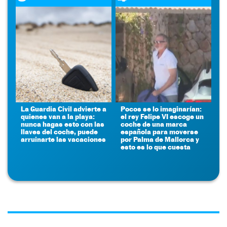
La Guardia Civil advierte a
Pocos se lo imaginarían:
quienes van a la playa:
el rey Felipe VI escoge un
nunca hagas esto con las
coche de una marca
llaves del coche, puede
española para moverse
arruinarte las vacaciones
por Palma de Mallorca y
esto es lo que cuesta