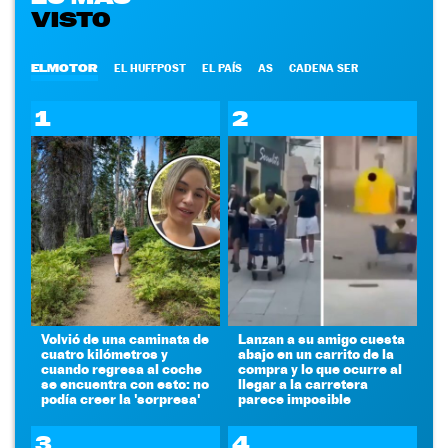
VISTO
ELMOTOR
EL HUFFPOST
EL PAÍS
AS
CADENA SER
1
2
Volvió de una caminata de
Lanzan a su amigo cuesta
cuatro kilómetros y
abajo en un carrito de la
cuando regresa al coche
compra y lo que ocurre al
se encuentra con esto: no
llegar a la carretera
podía creer la 'sorpresa'
parece imposible
3
4