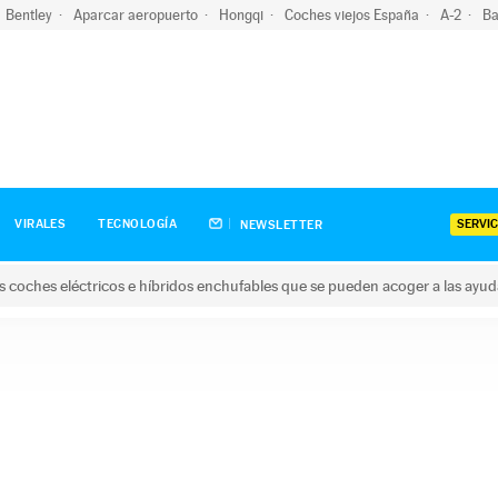
Bentley
Aparcar aeropuerto
Hongqi
Coches viejos España
A-2
Ba
SERVIC
VIRALES
TECNOLOGÍA
NEWSLETTER
s coches eléctricos e híbridos enchufables que se pueden acoger a las ayu
hes eléctricos e híbridos enchufables que se pueden acoger a la