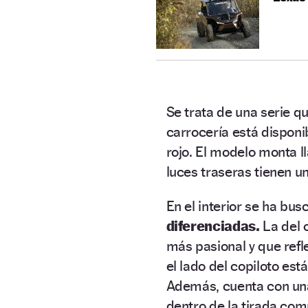
Se trata de una serie q
carrocería está disponib
rojo. El modelo monta ll
luces traseras tienen u
En el interior se ha bus
diferenciadas.
La del 
más pasional y que refle
el lado del copiloto es
Además, cuenta con una
dentro de la tirada comp