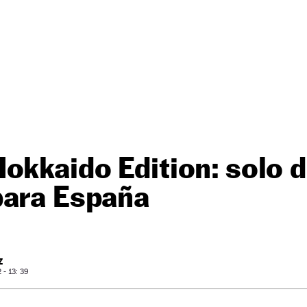
okkaido Edition: solo 
para España
Z
- 13: 39