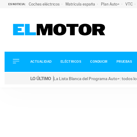
Coches eléctricos
Matrícula españa
Plan Auto+
VTC
ES NOTICIA:
ACTUALIDAD
ELÉCTRICOS
CONDUCIR
ACTUALIDAD
ELÉCTRICOS
CONDUCIR
PRUEBAS
PRUEBAS
Saltar
VIRALES
LO ÚLTIMO
La Lista Blanca del Programa Auto+: todos lo
al
PODCAST
LO ÚLTIMO
La Lista Blanca del Programa Auto+: todos los coc
contenido
MOTOS
TECNOLOGÍA
SUPERCOCHES
MOTORTV
PREMIOS
SERVICIOS