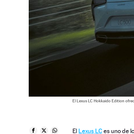
El Lexus LC Hokkaido Edition ofrec
El
Lexus LC
es uno de l