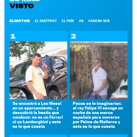
VISTO
ELMOTOR
EL HUFFPOST
EL PAÍS
AS
CADENA SER
1
2
Se encontró a Leo Messi
Pocos se lo imaginarían:
en un aparcamiento... y
el rey Felipe VI escoge un
descubrió la bestia que
coche de una marca
conduce: no es un Ferrari
española para moverse
ni un Lamborghini y esto
por Palma de Mallorca y
es lo que cuesta
esto es lo que cuesta