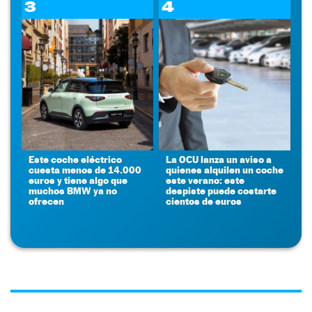
3
4
Este coche eléctrico
La OCU lanza un aviso a
cuesta menos de 14.000
quienes alquilen un coche
euros y tiene algo que
este verano: este
muchos BMW ya no
despiste puede costarte
ofrecen
cientos de euros