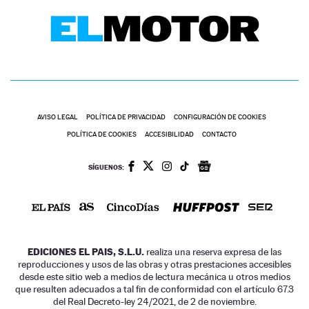
AVISO LEGAL
POLÍTICA DE PRIVACIDAD
CONFIGURACIÓN DE COOKIES
POLÍTICA DE COOKIES
ACCESIBILIDAD
CONTACTO
SÍGUENOS:
EDICIONES EL PAIS, S.L.U.
realiza una reserva expresa de las
reproducciones y usos de las obras y otras prestaciones accesibles
desde este sitio web a medios de lectura mecánica u otros medios
que resulten adecuados a tal fin de conformidad con el artículo 67.3
del Real Decreto-ley 24/2021, de 2 de noviembre.