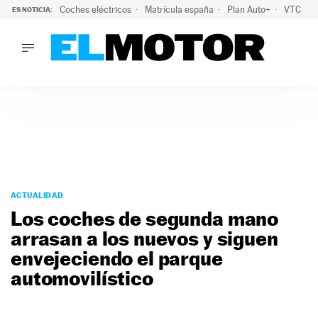
Coches eléctricos
Matrícula españa
Plan Auto+
VTC
ES NOTICIA:
LO ÚLTIMO
La Lista Blanca del Programa Auto+: todos los coches eléct
LO ÚLTIMO
La Lista Blanca del Programa Auto+: todos los coches eléctr
ACTUALIDAD
ELÉCTRICOS
CONDUCIR
PRUEBAS
Saltar
VIRALES
al
ACTUALIDAD
PODCAST
contenido
Los coches de segunda mano
MOTOS
arrasan a los nuevos y siguen
TECNOLOGÍA
envejeciendo el parque
SUPERCOCHES
MOTORTV
automovilístico
PREMIOS
SERVICIOS