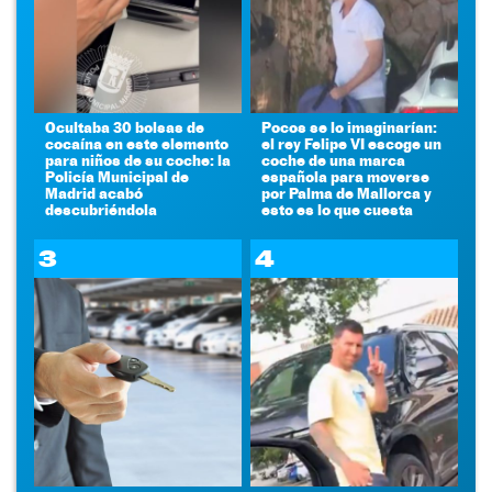
Ocultaba 30 bolsas de
Pocos se lo imaginarían:
cocaína en este elemento
el rey Felipe VI escoge un
para niños de su coche: la
coche de una marca
Policía Municipal de
española para moverse
Madrid acabó
por Palma de Mallorca y
descubriéndola
esto es lo que cuesta
3
4