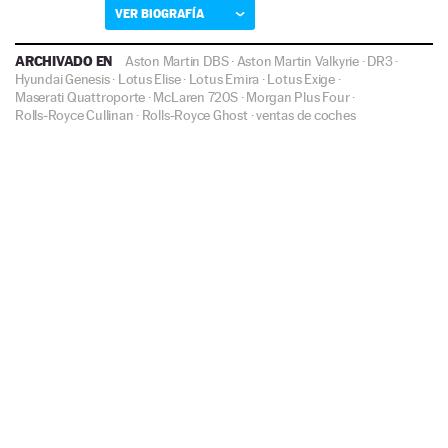
VER BIOGRAFÍA
ARCHIVADO EN
Aston Martin DBS
·
Aston Martin Valkyrie
·
DR3
·
Hyundai Genesis
·
Lotus Elise
·
Lotus Emira
·
Lotus Exige
·
Maserati Quattroporte
·
McLaren 720S
·
Morgan Plus Four
·
Rolls-Royce Cullinan
·
Rolls-Royce Ghost
·
ventas de coches