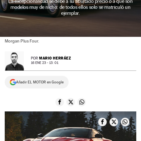
La excepcionalidad se debe a su abultado precio o a que son
modelos muy de nicho: de todos ellos solo se matriculó un
NEWSLETTER
ejemplar.
SÍGUENOS
Morgan Plus Four.
MARIO HERRÁEZ
POR
16 ENE 23 - 13: 01
Añadir EL MOTOR en Google