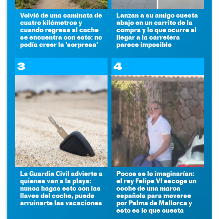
Volvió de una caminata de
Lanzan a su amigo cuesta
cuatro kilómetros y
abajo en un carrito de la
cuando regresa al coche
compra y lo que ocurre al
se encuentra con esto: no
llegar a la carretera
podía creer la 'sorpresa'
parece imposible
3
4
La Guardia Civil advierte a
Pocos se lo imaginarían:
quienes van a la playa:
el rey Felipe VI escoge un
nunca hagas esto con las
coche de una marca
llaves del coche, puede
española para moverse
arruinarte las vacaciones
por Palma de Mallorca y
esto es lo que cuesta