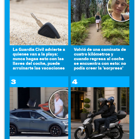
La Guardia Civil advierte a
Volvió de una caminata de
quienes van a la playa:
cuatro kilómetros y
nunca hagas esto con las
cuando regresa al coche
llaves del coche, puede
se encuentra con esto: no
arruinarte las vacaciones
podía creer la 'sorpresa'
3
4