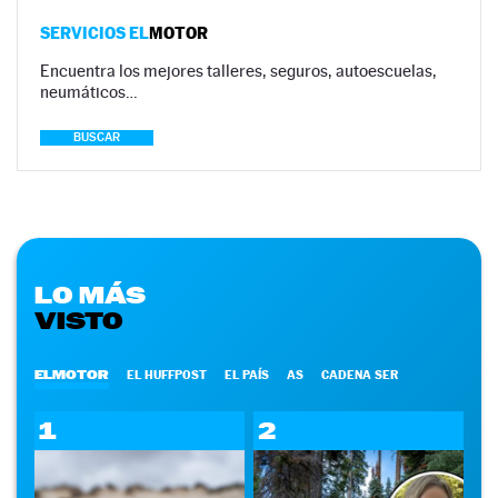
SERVICIOS EL
MOTOR
Encuentra los mejores talleres, seguros, autoescuelas,
neumáticos…
BUSCAR
LO MÁS
VISTO
ELMOTOR
EL HUFFPOST
EL PAÍS
AS
CADENA SER
1
2