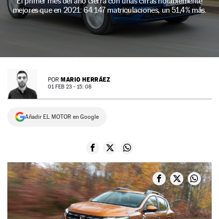
El primer mes del año cierra con unas cifras notablemente
mejores que en 2021: 64.147 matriculaciones, un 51,4% más.
NEWSLETTER
SÍGUENOS
MARIO HERRÁEZ
POR
01 FEB 23 - 15: 08
Añadir EL MOTOR en Google