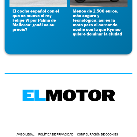
El coche español con el
Menos de 2.500 euros,
que se mueve el rey
más segura y
Felipe VI por Palma de
tecnológica: así es la
Mallorca: ¿cuál es su
moto para el carnet de
precio?
coche con la que Kymco
quiere dominar la ciudad
AVISO LEGAL
POLÍTICA DE PRIVACIDAD
CONFIGURACIÓN DE COOKIES