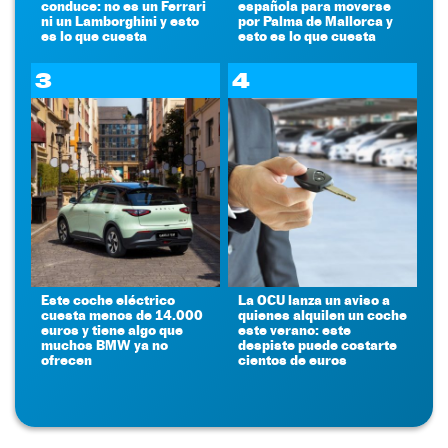
conduce: no es un Ferrari
española para moverse
ni un Lamborghini y esto
por Palma de Mallorca y
es lo que cuesta
esto es lo que cuesta
3
4
Este coche eléctrico
La OCU lanza un aviso a
cuesta menos de 14.000
quienes alquilen un coche
euros y tiene algo que
este verano: este
muchos BMW ya no
despiste puede costarte
ofrecen
cientos de euros