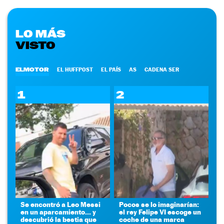
LO MÁS
VISTO
ELMOTOR
EL HUFFPOST
EL PAÍS
AS
CADENA SER
1
2
Se encontró a Leo Messi
Pocos se lo imaginarían:
en un aparcamiento... y
el rey Felipe VI escoge un
descubrió la bestia que
coche de una marca