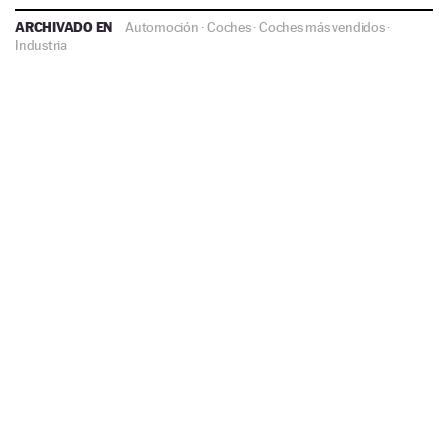
ARCHIVADO EN
Automoción
·
Coches
·
Coches más vendidos
·
Industria