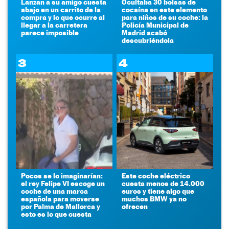
Lanzan a su amigo cuesta
Ocultaba 30 bolsas de
abajo en un carrito de la
cocaína en este elemento
compra y lo que ocurre al
para niños de su coche: la
llegar a la carretera
Policía Municipal de
parece imposible
Madrid acabó
descubriéndola
3
4
Pocos se lo imaginarían:
Este coche eléctrico
el rey Felipe VI escoge un
cuesta menos de 14.000
coche de una marca
euros y tiene algo que
española para moverse
muchos BMW ya no
por Palma de Mallorca y
ofrecen
esto es lo que cuesta