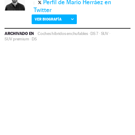
Perfil de Mario Herráez en
Twitter
VER BIOGRAFÍA
ARCHIVADO EN
Coches híbridos enchufables
·
DS 7
·
SUV
·
SUV premium
·
DS