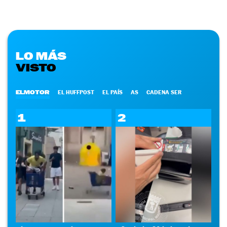
LO MÁS
VISTO
ELMOTOR
EL HUFFPOST
EL PAÍS
AS
CADENA SER
1
2