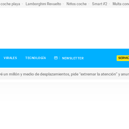
 coche playa
Lamborghini Revuelto
Niños coche
Smart #2
Multa con
SERVIC
VIRALES
TECNOLOGÍA
NEWSLETTER
revé un millón y medio de desplazamientos, pide “extremar la atención” y anu
n millón y medio de desplazamientos, pide “extremar la atención”