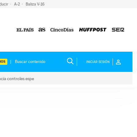
ducir
A-2
Baliza V-16
IOS
INICIAR SESIÓN
ncia controles espe
 y anuncia controles espe