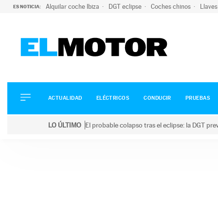
Alquilar coche Ibiza
DGT eclipse
Coches chinos
Llaves
ES NOTICIA:
ACTUALIDAD
ELÉCTRICOS
CONDUCIR
ACTUALIDAD
ELÉCTRICOS
CONDUCIR
PRUEBAS
PRUEBAS
Saltar
VIRALES
LO ÚLTIMO
El probable colapso tras el eclipse: la DGT p
al
PODCAST
LO ÚLTIMO
El probable colapso tras el eclipse: la DGT prevé u
contenido
MOTOS
TECNOLOGÍA
SUPERCOCHES
MOTORTV
PREMIOS
SERVICIOS