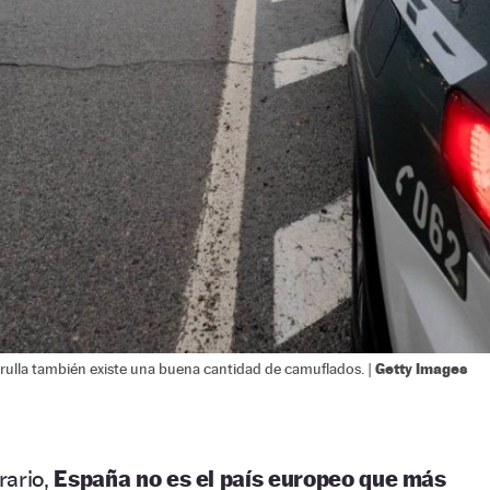
Getty Images
rulla también existe una buena cantidad de camuflados. |
rario,
España no es el país europeo que más