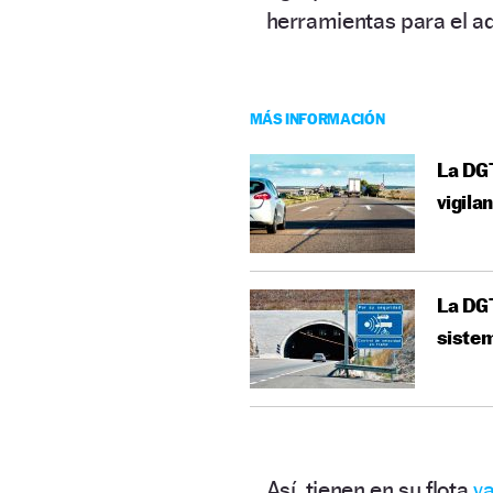
herramientas para el ad
MÁS INFORMACIÓN
La DGT
vigila
La DG
sistem
Así, tienen en su flota
va