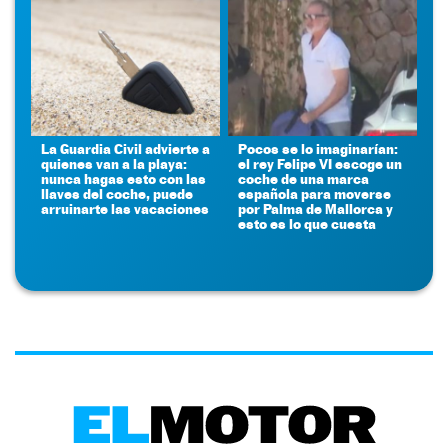
La Guardia Civil advierte a
Pocos se lo imaginarían:
quienes van a la playa:
el rey Felipe VI escoge un
nunca hagas esto con las
coche de una marca
llaves del coche, puede
española para moverse
arruinarte las vacaciones
por Palma de Mallorca y
esto es lo que cuesta