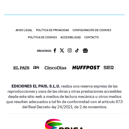
AVISO LEGAL
POLÍTICA DE PRIVACIDAD
CONFIGURACIÓN DE COOKIES
POLÍTICA DE COOKIES
ACCESIBILIDAD
CONTACTO
SÍGUENOS:
EDICIONES EL PAIS, S.L.U.
realiza una reserva expresa de las
reproducciones y usos de las obras y otras prestaciones accesibles
desde este sitio web a medios de lectura mecánica u otros medios
que resulten adecuados a tal fin de conformidad con el artículo 67.3
del Real Decreto-ley 24/2021, de 2 de noviembre.