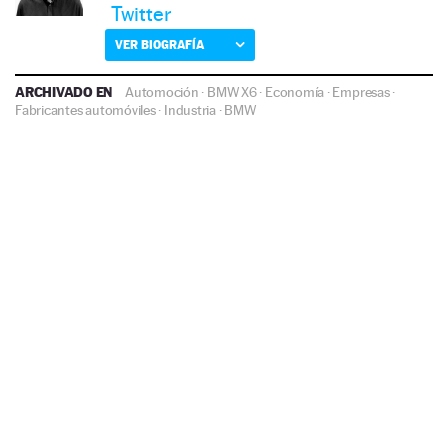
Twitter
VER BIOGRAFÍA
ARCHIVADO EN
Automoción
·
BMW X6
·
Economía
·
Empresas
·
Fabricantes automóviles
·
Industria
·
BMW