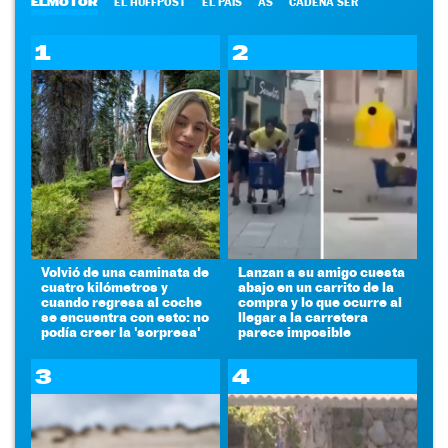
ELMOTOR
EL HUFFPOST
EL PAÍS
AS
CADENA SER
1
2
Volvió de una caminata de
Lanzan a su amigo cuesta
cuatro kilómetros y
abajo en un carrito de la
cuando regresa al coche
compra y lo que ocurre al
se encuentra con esto: no
llegar a la carretera
podía creer la 'sorpresa'
parece imposible
3
4