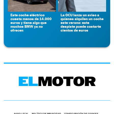
Este coche eléctrico
La OCU lanza un aviso a
cuesta menos de 14.000
quienes alquilen un coche
euros y tiene algo que
este verano: este
muchos BMW ya no
despiste puede costarte
ofrecen
cientos de euros
AVISO LEGAL
POLÍTICA DE PRIVACIDAD
CONFIGURACIÓN DE COOKIES