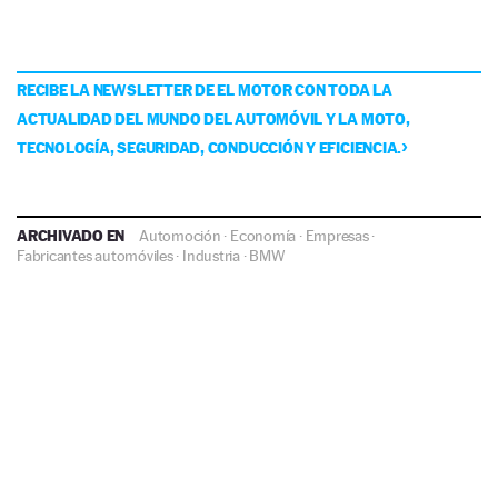
RECIBE LA NEWSLETTER DE EL MOTOR CON TODA LA
ACTUALIDAD DEL MUNDO DEL AUTOMÓVIL Y LA MOTO,
TECNOLOGÍA, SEGURIDAD, CONDUCCIÓN Y EFICIENCIA.
ARCHIVADO EN
Automoción
·
Economía
·
Empresas
·
Fabricantes automóviles
·
Industria
·
BMW