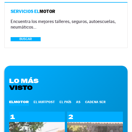
SERVICIOS EL
MOTOR
Encuentra los mejores talleres, seguros, autoescuelas,
neumáticos…
BUSCAR
LO MÁS
VISTO
ELMOTOR
EL HUFFPOST
EL PAÍS
AS
CADENA SER
1
2