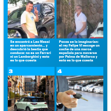
Se encontró a Leo Messi
Pocos se lo imaginarían:
en un aparcamiento... y
el rey Felipe VI escoge un
descubrió la bestia que
coche de una marca
conduce: no es un Ferrari
española para moverse
ni un Lamborghini y esto
por Palma de Mallorca y
es lo que cuesta
esto es lo que cuesta
3
4