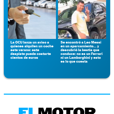
La OCU lanza un aviso a
Se encontró a Leo Messi
quienes alquilen un coche
en un aparcamiento... y
este verano: este
descubrió la bestia que
despiste puede costarte
conduce: no es un Ferrari
cientos de euros
ni un Lamborghini y esto
es lo que cuesta