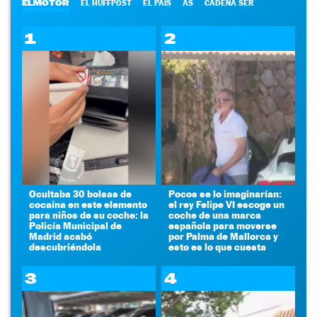
ELMOTOR
EL HUFFPOST
EL PAÍS
AS
CADENA SER
1
2
Ocultaba 30 bolsas de
Pocos se lo imaginarían:
cocaína en este elemento
el rey Felipe VI escoge un
para niños de su coche: la
coche de una marca
Policía Municipal de
española para moverse
Madrid acabó
por Palma de Mallorca y
descubriéndola
esto es lo que cuesta
3
4