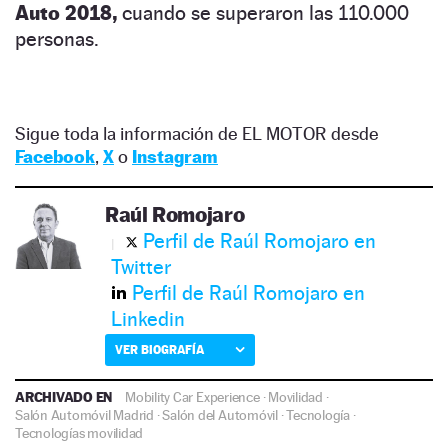
Auto 2018,
cuando se superaron las 110.000
personas.
Sigue toda la información de EL MOTOR desde
Facebook
,
X
o
Instagram
Raúl Romojaro
Perfil de Raúl Romojaro en
Twitter
Perfil de Raúl Romojaro en
Linkedin
VER BIOGRAFÍA
ARCHIVADO EN
Mobility Car Experience
·
Movilidad
·
Salón Automóvil Madrid
·
Salón del Automóvil
·
Tecnología
·
Tecnologías movilidad