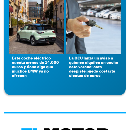
Este coche eléctrico
La OCU lanza un aviso a
cuesta menos de 14.000
quienes alquilen un coche
euros y tiene algo que
este verano: este
muchos BMW ya no
despiste puede costarte
ofrecen
cientos de euros