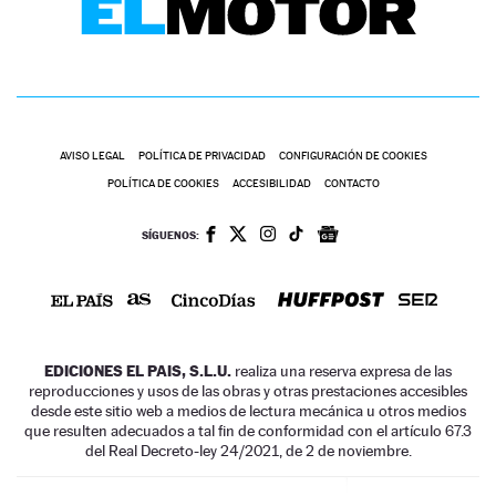
AVISO LEGAL
POLÍTICA DE PRIVACIDAD
CONFIGURACIÓN DE COOKIES
POLÍTICA DE COOKIES
ACCESIBILIDAD
CONTACTO
SÍGUENOS:
EDICIONES EL PAIS, S.L.U.
realiza una reserva expresa de las
reproducciones y usos de las obras y otras prestaciones accesibles
desde este sitio web a medios de lectura mecánica u otros medios
que resulten adecuados a tal fin de conformidad con el artículo 67.3
del Real Decreto-ley 24/2021, de 2 de noviembre.