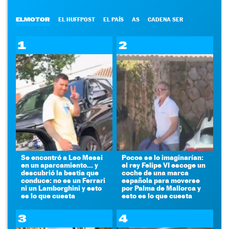
ELMOTOR
EL HUFFPOST
EL PAÍS
AS
CADENA SER
1
2
Se encontró a Leo Messi
Pocos se lo imaginarían:
en un aparcamiento... y
el rey Felipe VI escoge un
descubrió la bestia que
coche de una marca
conduce: no es un Ferrari
española para moverse
ni un Lamborghini y esto
por Palma de Mallorca y
es lo que cuesta
esto es lo que cuesta
3
4