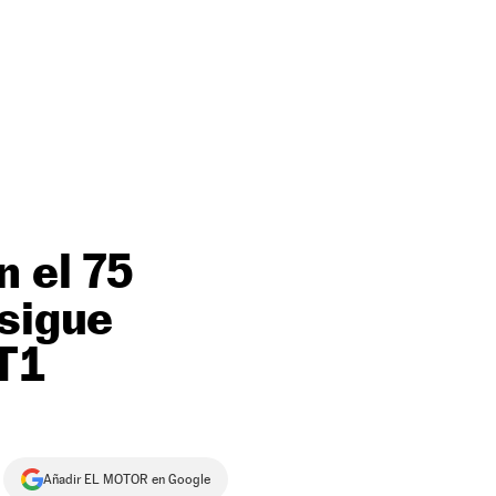
n el 75
 sigue
 T1
Añadir EL MOTOR en Google