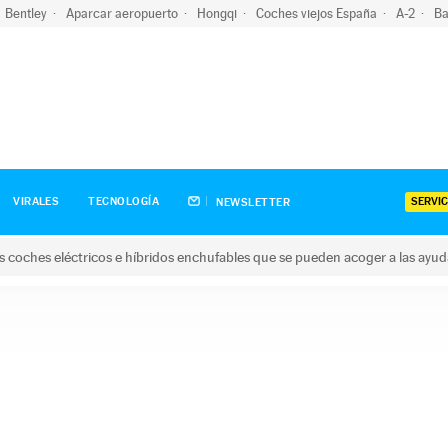
Bentley
Aparcar aeropuerto
Hongqi
Coches viejos España
A-2
Ba
SERVIC
VIRALES
TECNOLOGÍA
NEWSLETTER
s coches eléctricos e híbridos enchufables que se pueden acoger a las ayu
hes eléctricos e híbridos enchufables que se pueden acoger a la