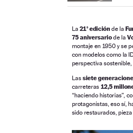
La
21ª edición
de la
Fu
75 aniversario
de la
V
montaje en 1950 y se po
con modelos como la ID. 
perspectiva sostenible, 
Las
siete generacion
carreteras
12,5 millon
“haciendo historias”, c
protagonistas, eso sí, h
sido restaurados, pieza