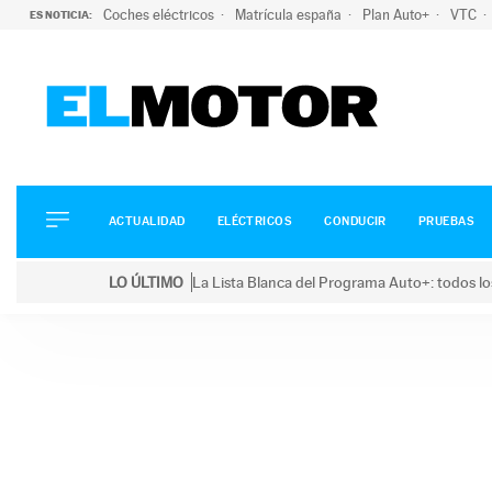
Coches eléctricos
Matrícula españa
Plan Auto+
VTC
ES NOTICIA:
ACTUALIDAD
ELÉCTRICOS
CONDUCIR
ACTUALIDAD
ELÉCTRICOS
CONDUCIR
PRUEBAS
PRUEBAS
Saltar
VIRALES
LO ÚLTIMO
La Lista Blanca del Programa Auto+: todos lo
al
PODCAST
LO ÚLTIMO
La Lista Blanca del Programa Auto+: todos los coc
contenido
MOTOS
TECNOLOGÍA
SUPERCOCHES
MOTORTV
PREMIOS
SERVICIOS