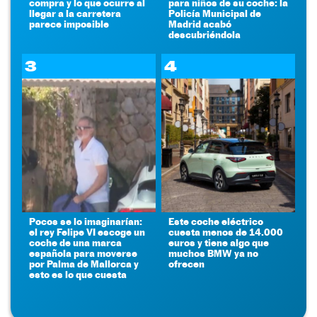
compra y lo que ocurre al
para niños de su coche: la
llegar a la carretera
Policía Municipal de
parece imposible
Madrid acabó
descubriéndola
3
4
Pocos se lo imaginarían:
Este coche eléctrico
el rey Felipe VI escoge un
cuesta menos de 14.000
coche de una marca
euros y tiene algo que
española para moverse
muchos BMW ya no
por Palma de Mallorca y
ofrecen
esto es lo que cuesta