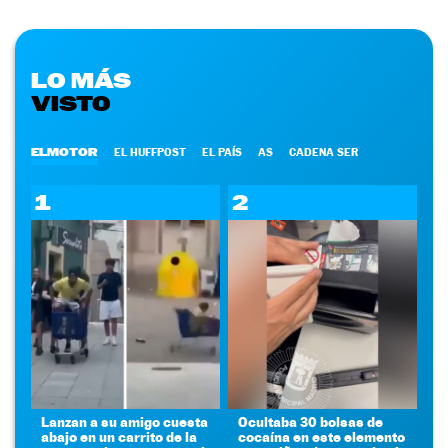
LO MÁS
VISTO
ELMOTOR
EL HUFFPOST
EL PAÍS
AS
CADENA SER
1
2
Lanzan a su amigo cuesta
Ocultaba 30 bolsas de
abajo en un carrito de la
cocaína en este elemento