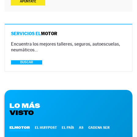
APÚNTATE
SERVICIOS EL
MOTOR
Encuentra los mejores talleres, seguros, autoescuelas,
neumáticos…
BUSCAR
LO MÁS
VISTO
ELMOTOR
EL HUFFPOST
EL PAÍS
AS
CADENA SER