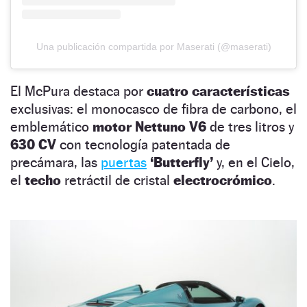
Una publicación compartida por Maserati (@maserati)
El McPura destaca por
cuatro características
exclusivas: el monocasco de fibra de carbono, el
emblemático
motor Nettuno V6
de tres litros y
630 CV
con tecnología patentada de
precámara, las
puertas
‘Butterfly’
y, en el Cielo,
el
techo
retráctil de cristal
electrocrómico
.