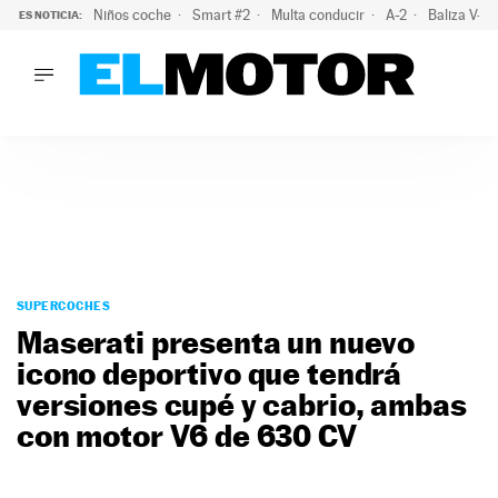
Niños coche
Smart #2
Multa conducir
A-2
Baliza V-1
ES NOTICIA:
LO ÚLTIMO
La policía advierte de este peligro y esta es una buena soluc
LO ÚLTIMO
La policía advierte de este peligro y esta es una buena soluci
ACTUALIDAD
ELÉCTRICOS
CONDUCIR
PRUEBAS
Saltar
VIRALES
al
SUPERCOCHES
PODCAST
contenido
Maserati presenta un nuevo
MOTOS
icono deportivo que tendrá
TECNOLOGÍA
versiones cupé y cabrio, ambas
SUPERCOCHES
MOTORTV
con motor V6 de 630 CV
PREMIOS
SERVICIOS