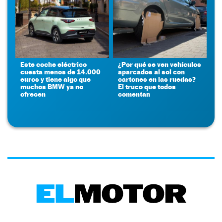
Este coche eléctrico
¿Por qué se ven vehículos
cuesta menos de 14.000
aparcados al sol con
euros y tiene algo que
cartones en las ruedas?
muchos BMW ya no
El truco que todos
ofrecen
comentan