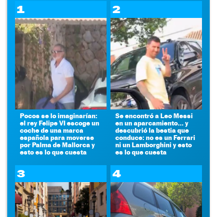
1
2
Pocos se lo imaginarían:
Se encontró a Leo Messi
el rey Felipe VI escoge un
en un aparcamiento... y
coche de una marca
descubrió la bestia que
española para moverse
conduce: no es un Ferrari
por Palma de Mallorca y
ni un Lamborghini y esto
esto es lo que cuesta
es lo que cuesta
3
4