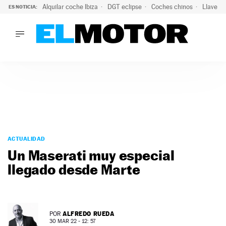
Alquilar coche Ibiza
DGT eclipse
Coches chinos
Llaves 
ES NOTICIA:
LO ÚLTIMO
El probable colapso tras el eclipse: la DGT prevé un millón 
LO ÚLTIMO
El probable colapso tras el eclipse: la DGT prevé un millón 
ACTUALIDAD
ELÉCTRICOS
CONDUCIR
PRUEBAS
Saltar
VIRALES
al
ACTUALIDAD
PODCAST
contenido
Un Maserati muy especial
MOTOS
llegado desde Marte
TECNOLOGÍA
SUPERCOCHES
MOTORTV
PREMIOS
ALFREDO RUEDA
POR
SERVICIOS
30 MAR 22 - 12: 57