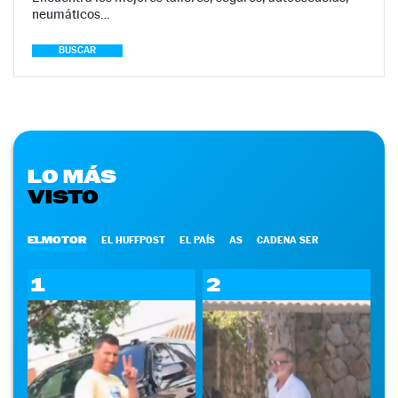
neumáticos…
BUSCAR
LO MÁS
VISTO
ELMOTOR
EL HUFFPOST
EL PAÍS
AS
CADENA SER
1
2