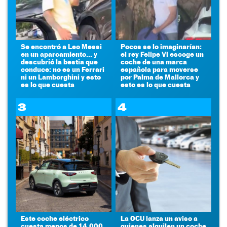
Se encontró a Leo Messi
Pocos se lo imaginarían:
en un aparcamiento... y
el rey Felipe VI escoge un
descubrió la bestia que
coche de una marca
conduce: no es un Ferrari
española para moverse
ni un Lamborghini y esto
por Palma de Mallorca y
es lo que cuesta
esto es lo que cuesta
3
4
Este coche eléctrico
La OCU lanza un aviso a
cuesta menos de 14.000
quienes alquilen un coche