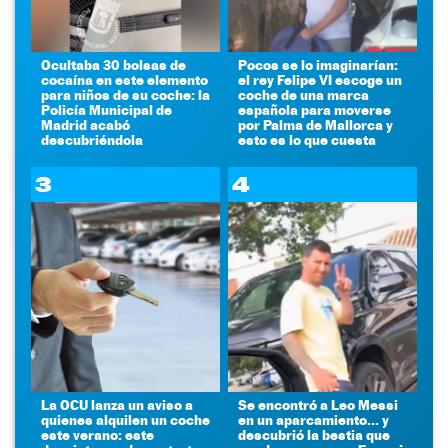
Ocultaba 30 bolsas de
Pocos se lo imaginarían:
cocaína en este elemento
el rey Felipe VI escoge un
para niños de su coche: la
coche de una marca
Policía Municipal de
española para moverse
Madrid acabó
por Palma de Mallorca y
descubriéndola
esto es lo que cuesta
3
4
La OCU lanza un aviso a
Se encontró a Leo Messi
quienes alquilen un coche
en un aparcamiento... y
este verano: este
descubrió la bestia que