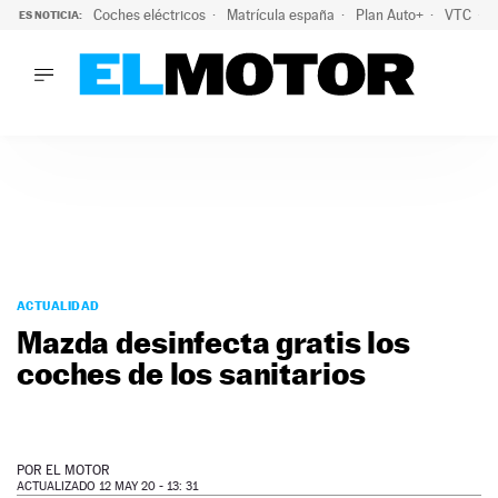
Coches eléctricos
Matrícula españa
Plan Auto+
VTC
ES NOTICIA:
LO ÚLTIMO
La Lista Blanca del Programa Auto+: todos los coches eléct
LO ÚLTIMO
La Lista Blanca del Programa Auto+: todos los coches eléctr
ACTUALIDAD
ELÉCTRICOS
CONDUCIR
PRUEBAS
Saltar
VIRALES
al
ACTUALIDAD
PODCAST
contenido
Mazda desinfecta gratis los
MOTOS
coches de los sanitarios
TECNOLOGÍA
SUPERCOCHES
MOTORTV
PREMIOS
POR
EL MOTOR
SERVICIOS
ACTUALIZADO 12 MAY 20 - 13: 31