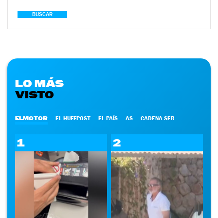
BUSCAR
LO MÁS
VISTO
ELMOTOR
EL HUFFPOST
EL PAÍS
AS
CADENA SER
1
2