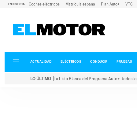
Coches eléctricos
Matrícula españa
Plan Auto+
VTC
ES NOTICIA:
ACTUALIDAD
ELÉCTRICOS
CONDUCIR
ACTUALIDAD
ELÉCTRICOS
CONDUCIR
PRUEBAS
PRUEBAS
Saltar
VIRALES
LO ÚLTIMO
La Lista Blanca del Programa Auto+: todos lo
al
PODCAST
LO ÚLTIMO
La Lista Blanca del Programa Auto+: todos los coc
contenido
MOTOS
TECNOLOGÍA
SUPERCOCHES
MOTORTV
PREMIOS
SERVICIOS