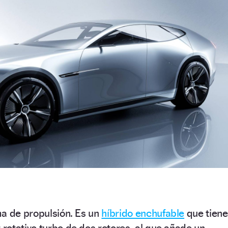
ma de propulsión. Es un
híbrido enchufable
que tiene
otativo turbo de dos rotores, al que añade un