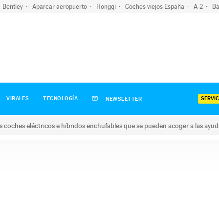
Bentley
Aparcar aeropuerto
Hongqi
Coches viejos España
A-2
Ba
SERVIC
VIRALES
TECNOLOGÍA
NEWSLETTER
s coches eléctricos e híbridos enchufables que se pueden acoger a las ayu
hes eléctricos e híbridos enchufables que se pueden acoger a la