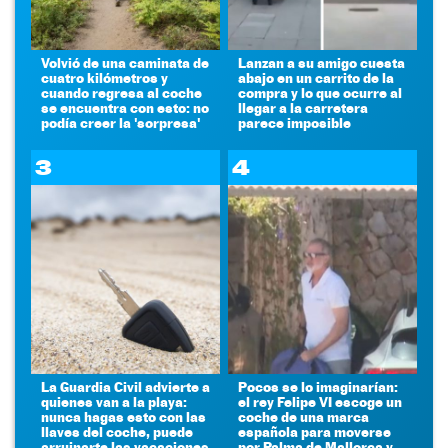
Volvió de una caminata de
Lanzan a su amigo cuesta
cuatro kilómetros y
abajo en un carrito de la
cuando regresa al coche
compra y lo que ocurre al
se encuentra con esto: no
llegar a la carretera
podía creer la 'sorpresa'
parece imposible
3
4
La Guardia Civil advierte a
Pocos se lo imaginarían:
quienes van a la playa:
el rey Felipe VI escoge un
nunca hagas esto con las
coche de una marca
llaves del coche, puede
española para moverse
arruinarte las vacaciones
por Palma de Mallorca y