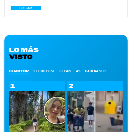
BUSCAR
LO MÁS
VISTO
ELMOTOR
EL HUFFPOST
EL PAÍS
AS
CADENA SER
1
2