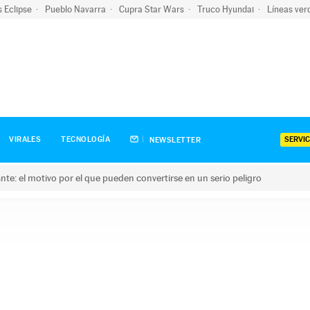
s Eclipse
Pueblo Navarra
Cupra Star Wars
Truco Hyundai
Líneas ver
SERVIC
VIRALES
TECNOLOGÍA
NEWSLETTER
olante: el motivo por el que pueden convertirse en un serio peligro
e: el motivo por el que pueden convertirse en un serio peligro