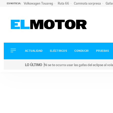
Volkswagen Touareg
Ruta 66
Caminata sorpresa
Gafa
ES NOTICIA:
ACTUALIDAD
ELÉCTRICOS
CONDUCIR
ACTUALIDAD
ELÉCTRICOS
CONDUCIR
PRUEBAS
PRUEBAS
Saltar
VIRALES
LO ÚLTIMO
Ni se te ocurra usar las gafas del eclipse al v
al
PODCAST
LO ÚLTIMO
Ni se te ocurra usar las gafas del eclipse al volant
contenido
MOTOS
TECNOLOGÍA
SUPERCOCHES
MOTORTV
PREMIOS
SERVICIOS