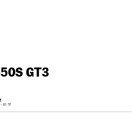
650S GT3
Z
 10: 57