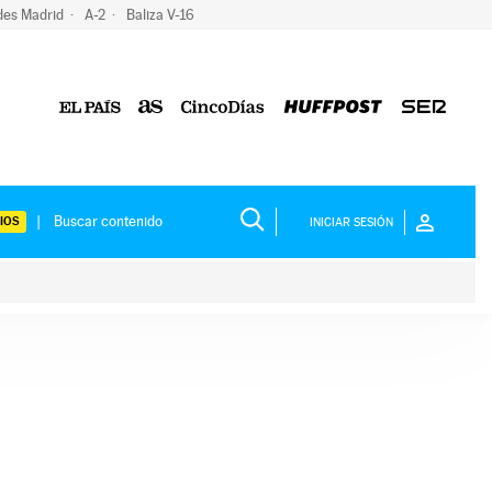
des Madrid
A-2
Baliza V-16
IOS
INICIAR SESIÓN