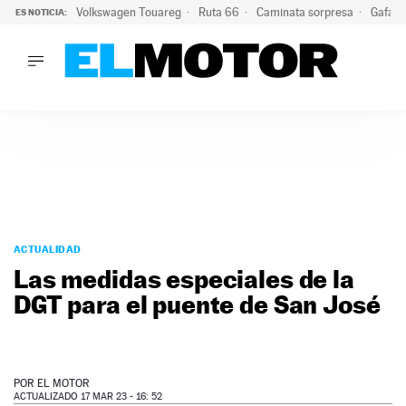
Volkswagen Touareg
Ruta 66
Caminata sorpresa
Gafas 
ES NOTICIA:
LO ÚLTIMO
Ni se te ocurra usar las gafas del eclipse al volante: el moti
LO ÚLTIMO
Ni se te ocurra usar las gafas del eclipse al volante: el motiv
ACTUALIDAD
ELÉCTRICOS
CONDUCIR
PRUEBAS
Saltar
VIRALES
al
ACTUALIDAD
PODCAST
contenido
Las medidas especiales de la
MOTOS
DGT para el puente de San José
TECNOLOGÍA
SUPERCOCHES
MOTORTV
PREMIOS
POR
EL MOTOR
SERVICIOS
ACTUALIZADO 17 MAR 23 - 16: 52