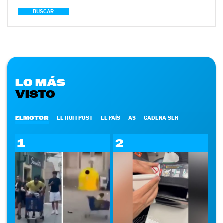
BUSCAR
LO MÁS
VISTO
ELMOTOR
EL HUFFPOST
EL PAÍS
AS
CADENA SER
1
2