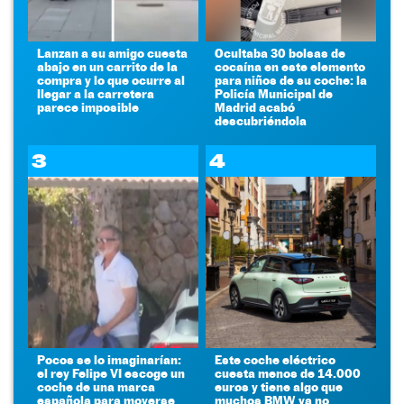
Lanzan a su amigo cuesta
Ocultaba 30 bolsas de
abajo en un carrito de la
cocaína en este elemento
compra y lo que ocurre al
para niños de su coche: la
llegar a la carretera
Policía Municipal de
parece imposible
Madrid acabó
descubriéndola
3
4
Pocos se lo imaginarían:
Este coche eléctrico
el rey Felipe VI escoge un
cuesta menos de 14.000
coche de una marca
euros y tiene algo que
española para moverse
muchos BMW ya no