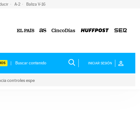
ducir
A-2
Baliza V-16
IOS
INICIAR SESIÓN
ncia controles espe
 y anuncia controles espe