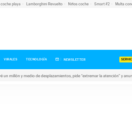
 coche playa
Lamborghini Revuelto
Niños coche
Smart #2
Multa con
SERVIC
VIRALES
TECNOLOGÍA
NEWSLETTER
revé un millón y medio de desplazamientos, pide “extremar la atención” y anu
n millón y medio de desplazamientos, pide “extremar la atención”