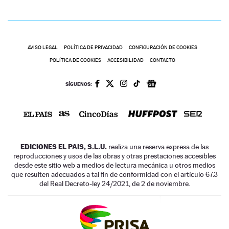
AVISO LEGAL
POLÍTICA DE PRIVACIDAD
CONFIGURACIÓN DE COOKIES
POLÍTICA DE COOKIES
ACCESIBILIDAD
CONTACTO
SÍGUENOS:
EDICIONES EL PAIS, S.L.U.
realiza una reserva expresa de las
reproducciones y usos de las obras y otras prestaciones accesibles
desde este sitio web a medios de lectura mecánica u otros medios
que resulten adecuados a tal fin de conformidad con el artículo 67.3
del Real Decreto-ley 24/2021, de 2 de noviembre.