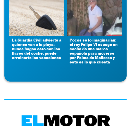
La Guardia Civil advierte a
Pocos se lo imaginarían:
quienes van a la playa:
el rey Felipe VI escoge un
nunca hagas esto con las
coche de una marca
llaves del coche, puede
española para moverse
arruinarte las vacaciones
por Palma de Mallorca y
esto es lo que cuesta