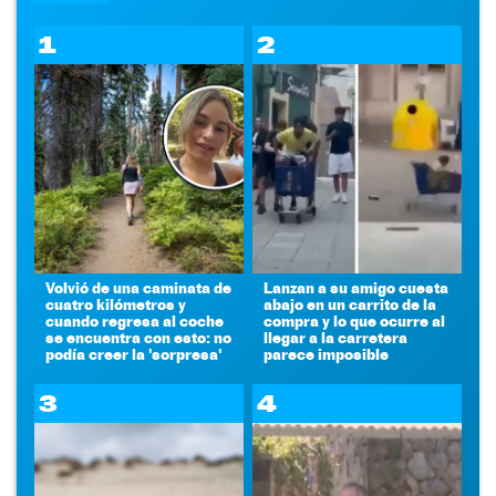
1
2
Volvió de una caminata de
Lanzan a su amigo cuesta
cuatro kilómetros y
abajo en un carrito de la
cuando regresa al coche
compra y lo que ocurre al
se encuentra con esto: no
llegar a la carretera
podía creer la 'sorpresa'
parece imposible
3
4