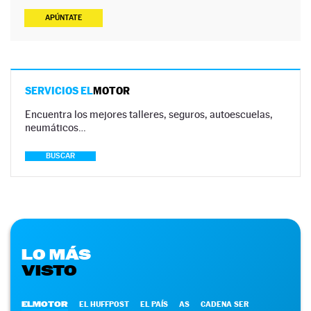
APÚNTATE
SERVICIOS EL
MOTOR
Encuentra los mejores talleres, seguros, autoescuelas,
neumáticos…
BUSCAR
LO MÁS
VISTO
ELMOTOR
EL HUFFPOST
EL PAÍS
AS
CADENA SER