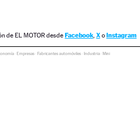
ción de EL MOTOR desde
Facebook
,
X
o
Instagram
conomía
Empresas
Fabricantes automóviles
Industria
Mini
·
·
·
·