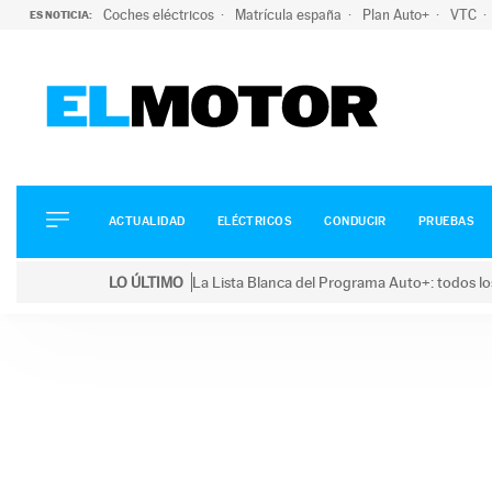
Coches eléctricos
Matrícula españa
Plan Auto+
VTC
ES NOTICIA:
ACTUALIDAD
ELÉCTRICOS
CONDUCIR
ACTUALIDAD
ELÉCTRICOS
CONDUCIR
PRUEBAS
PRUEBAS
Saltar
VIRALES
LO ÚLTIMO
La Lista Blanca del Programa Auto+: todos lo
al
PODCAST
LO ÚLTIMO
La Lista Blanca del Programa Auto+: todos los coc
contenido
MOTOS
TECNOLOGÍA
SUPERCOCHES
MOTORTV
PREMIOS
SERVICIOS