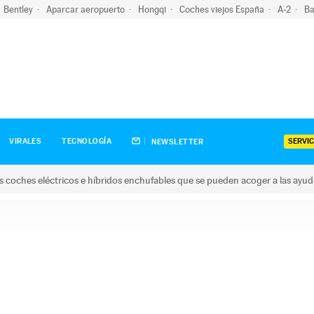
Bentley
Aparcar aeropuerto
Hongqi
Coches viejos España
A-2
Ba
SERVIC
VIRALES
TECNOLOGÍA
NEWSLETTER
s coches eléctricos e híbridos enchufables que se pueden acoger a las ayu
hes eléctricos e híbridos enchufables que se pueden acoger a la