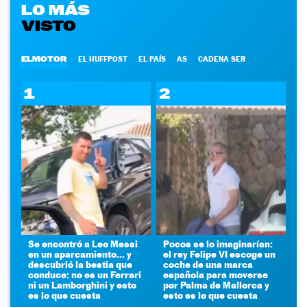
LO MÁS
VISTO
ELMOTOR
EL HUFFPOST
EL PAÍS
AS
CADENA SER
1
2
Se encontró a Leo Messi
Pocos se lo imaginarían:
en un aparcamiento... y
el rey Felipe VI escoge un
descubrió la bestia que
coche de una marca
conduce: no es un Ferrari
española para moverse
ni un Lamborghini y esto
por Palma de Mallorca y
es lo que cuesta
esto es lo que cuesta