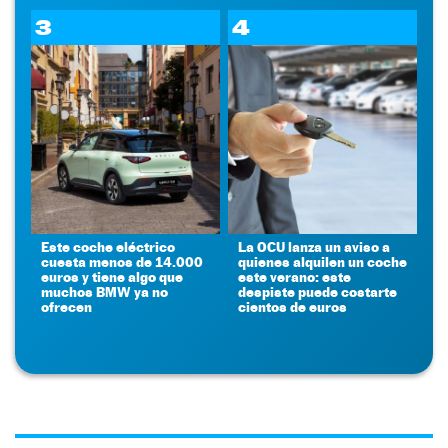
3
4
Este coche eléctrico
La OCU lanza un aviso a
cuesta menos de 14.000
quienes alquilen un coche
euros y tiene algo que
este verano: este
muchos BMW ya no
despiste puede costarte
ofrecen
cientos de euros