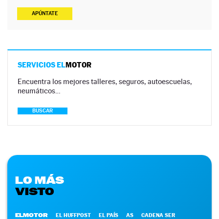
APÚNTATE
SERVICIOS EL
MOTOR
Encuentra los mejores talleres, seguros, autoescuelas,
neumáticos…
BUSCAR
LO MÁS
VISTO
ELMOTOR
EL HUFFPOST
EL PAÍS
AS
CADENA SER