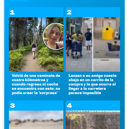
1
2
Volvió de una caminata de
Lanzan a su amigo cuesta
cuatro kilómetros y
abajo en un carrito de la
cuando regresa al coche
compra y lo que ocurre al
se encuentra con esto: no
llegar a la carretera
podía creer la 'sorpresa'
parece imposible
3
4