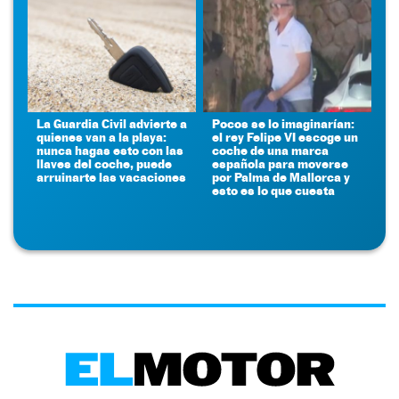
La Guardia Civil advierte a
Pocos se lo imaginarían:
quienes van a la playa:
el rey Felipe VI escoge un
nunca hagas esto con las
coche de una marca
llaves del coche, puede
española para moverse
arruinarte las vacaciones
por Palma de Mallorca y
esto es lo que cuesta