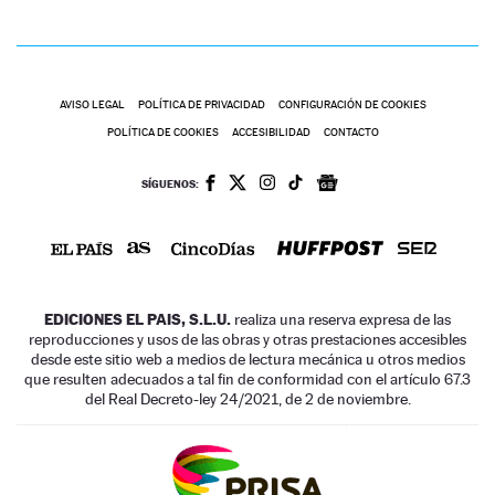
AVISO LEGAL
POLÍTICA DE PRIVACIDAD
CONFIGURACIÓN DE COOKIES
POLÍTICA DE COOKIES
ACCESIBILIDAD
CONTACTO
SÍGUENOS:
EDICIONES EL PAIS, S.L.U.
realiza una reserva expresa de las
reproducciones y usos de las obras y otras prestaciones accesibles
desde este sitio web a medios de lectura mecánica u otros medios
que resulten adecuados a tal fin de conformidad con el artículo 67.3
del Real Decreto-ley 24/2021, de 2 de noviembre.