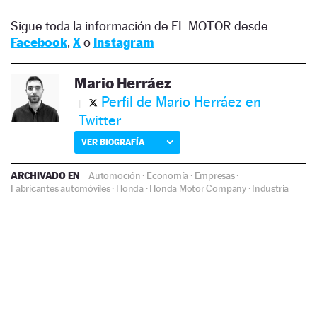
Sigue toda la información de EL MOTOR desde
Facebook
,
X
o
Instagram
Mario Herráez
Perfil de Mario Herráez en
Twitter
VER BIOGRAFÍA
ARCHIVADO EN
Automoción
·
Economía
·
Empresas
·
Fabricantes automóviles
·
Honda
·
Honda Motor Company
·
Industria