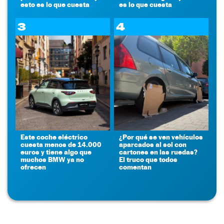
esto es lo que cuesta
es lo que cuesta
3
4
Este coche eléctrico
¿Por qué se ven vehículos
cuesta menos de 14.000
aparcados al sol con
euros y tiene algo que
cartones en las ruedas?
muchos BMW ya no
El truco que todos
ofrecen
comentan