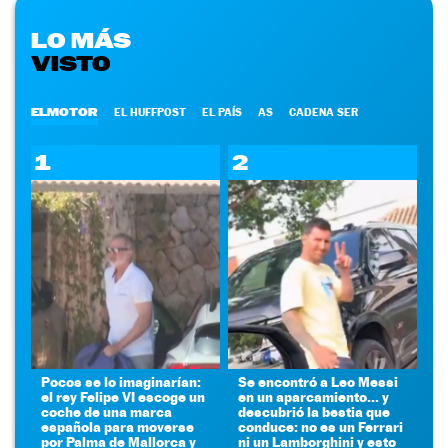
LO MÁS
VISTO
ELMOTOR
EL HUFFPOST
EL PAÍS
AS
CADENA SER
1
2
Pocos se lo imaginarían:
Se encontró a Leo Messi
el rey Felipe VI escoge un
en un aparcamiento... y
coche de una marca
descubrió la bestia que
española para moverse
conduce: no es un Ferrari
por Palma de Mallorca y
ni un Lamborghini y esto