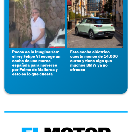
Pocos se lo imaginarían:
Este coche eléctrico
el rey Felipe VI escoge un
cuesta menos de 14.000
coche de una marca
euros y tiene algo que
española para moverse
muchos BMW ya no
por Palma de Mallorca y
ofrecen
esto es lo que cuesta