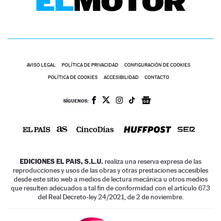
AVISO LEGAL
POLÍTICA DE PRIVACIDAD
CONFIGURACIÓN DE COOKIES
POLÍTICA DE COOKIES
ACCESIBILIDAD
CONTACTO
SÍGUENOS:
EDICIONES EL PAIS, S.L.U.
realiza una reserva expresa de las
reproducciones y usos de las obras y otras prestaciones accesibles
desde este sitio web a medios de lectura mecánica u otros medios
que resulten adecuados a tal fin de conformidad con el artículo 67.3
del Real Decreto-ley 24/2021, de 2 de noviembre.