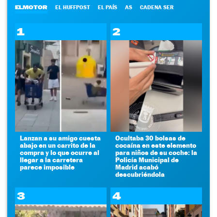
ELMOTOR
EL HUFFPOST
EL PAÍS
AS
CADENA SER
1
2
Lanzan a su amigo cuesta
Ocultaba 30 bolsas de
abajo en un carrito de la
cocaína en este elemento
compra y lo que ocurre al
para niños de su coche: la
llegar a la carretera
Policía Municipal de
parece imposible
Madrid acabó
descubriéndola
3
4