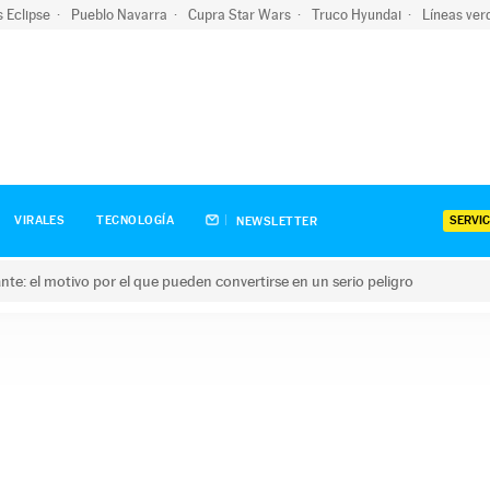
s Eclipse
Pueblo Navarra
Cupra Star Wars
Truco Hyundai
Líneas ver
SERVIC
VIRALES
TECNOLOGÍA
NEWSLETTER
olante: el motivo por el que pueden convertirse en un serio peligro
e: el motivo por el que pueden convertirse en un serio peligro