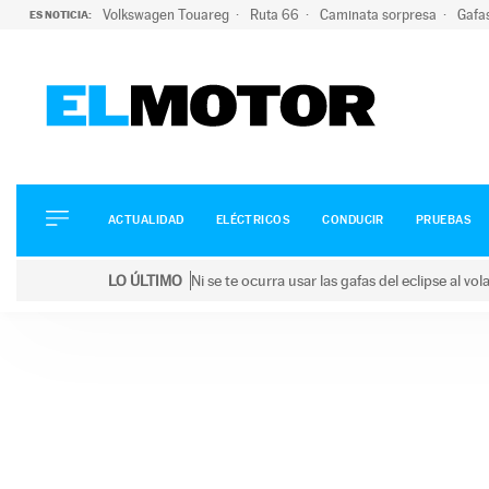
Volkswagen Touareg
Ruta 66
Caminata sorpresa
Gafa
ES NOTICIA:
ACTUALIDAD
ELÉCTRICOS
CONDUCIR
ACTUALIDAD
ELÉCTRICOS
CONDUCIR
PRUEBAS
PRUEBAS
Saltar
VIRALES
LO ÚLTIMO
Ni se te ocurra usar las gafas del eclipse al v
al
PODCAST
LO ÚLTIMO
Ni se te ocurra usar las gafas del eclipse al volant
contenido
MOTOS
TECNOLOGÍA
SUPERCOCHES
MOTORTV
PREMIOS
SERVICIOS