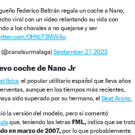
ueño Federico Beltrán regala un coche a Nano,
echo viral con un vídeo relantando su vida con
ndo a los chavales a no quejarse y ser
twitter.com/OHYcT3MW4o
 (@canalsurmalaga)
September 27, 2023
nuevo coche de Nano Jr
at Ibiza,
el popular utilitario español que lleva años
perventas, aunque en los tiempos más recientes,
haya sido superado por su hermano, el
Seat Arona.
ció la versión del modelo, pero sí comentó
ula
que, teniendo las letras
FML,
indica que se trat
do en marzo de 2007,
por lo que probablemente