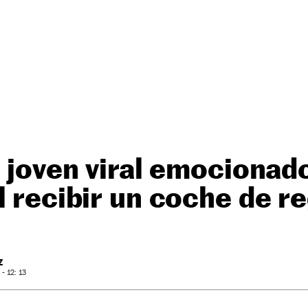
l joven viral emocionad
l recibir un coche de r
Z
- 12: 13