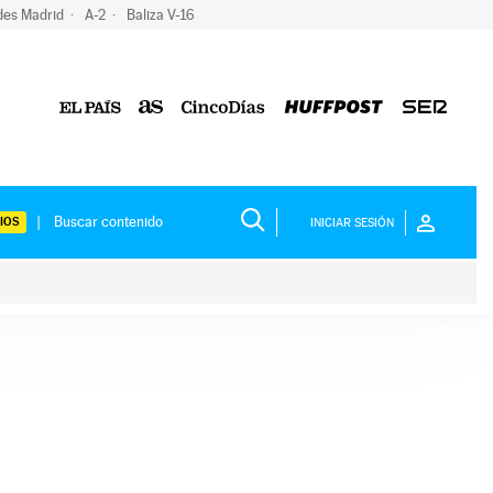
des Madrid
A-2
Baliza V-16
IOS
INICIAR SESIÓN