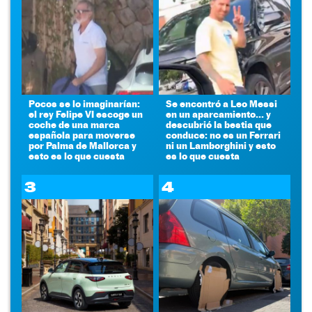
Pocos se lo imaginarían:
Se encontró a Leo Messi
el rey Felipe VI escoge un
en un aparcamiento... y
coche de una marca
descubrió la bestia que
española para moverse
conduce: no es un Ferrari
por Palma de Mallorca y
ni un Lamborghini y esto
esto es lo que cuesta
es lo que cuesta
3
4