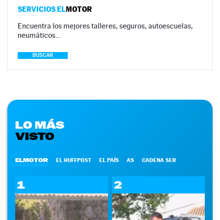
SERVICIOS EL
MOTOR
Encuentra los mejores talleres, seguros, autoescuelas,
neumáticos…
BUSCAR
LO MÁS
VISTO
ELMOTOR
EL HUFFPOST
EL PAÍS
AS
CADENA SER
1
2