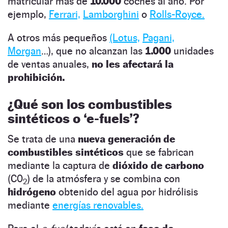
matricular más de
10.000
coches al año. Por
ejemplo,
Ferrari,
Lamborghini
o
Rolls-Royce.
A otros más pequeños
(Lotus,
Pagani,
Morgan
…), que no alcanzan las
1.000
unidades
de ventas anuales,
no les afectará la
prohibición.
¿Qué son los combustibles
sintéticos o ‘e-fuels’?
Se trata de una
nueva generación de
combustibles sintéticos
que se fabrican
mediante la captura de
dióxido de carbono
(C0
) de la atmósfera y se combina con
2
hidrógeno
obtenido del agua por hidrólisis
mediante
energías renovables.