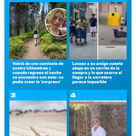
Volvió de una caminata de
Lanzan a su amigo cuesta
cuatro kilómetros y
abajo en un carrito de la
cuando regresa al coche
compra y lo que ocurre al
se encuentra con esto: no
llegar a la carretera
podía creer la 'sorpresa'
parece imposible
3
4