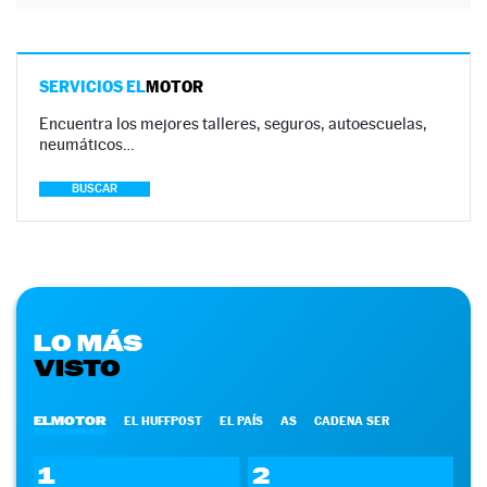
SERVICIOS EL
MOTOR
Encuentra los mejores talleres, seguros, autoescuelas,
neumáticos…
BUSCAR
LO MÁS
VISTO
ELMOTOR
EL HUFFPOST
EL PAÍS
AS
CADENA SER
1
2