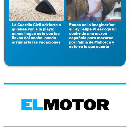
La Guardia Civil advierte a
Pocos se lo imaginarían:
quienes van a la playa:
el rey Felipe VI escoge un
nunca hagas esto con las
coche de una marca
llaves del coche, puede
española para moverse
arruinarte las vacaciones
por Palma de Mallorca y
esto es lo que cuesta