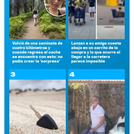
Volvió de una caminata de
Lanzan a su amigo cuesta
cuatro kilómetros y
abajo en un carrito de la
cuando regresa al coche
compra y lo que ocurre al
se encuentra con esto: no
llegar a la carretera
podía creer la 'sorpresa'
parece imposible
3
4