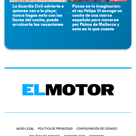
La Guardia Civil advierte a
Pocos se lo imaginarían:
quienes van a la playa:
el rey Felipe VI escoge un
nunca hagas esto con las
coche de una marca
llaves del coche, puede
española para moverse
arruinarte las vacaciones
por Palma de Mallorca y
esto es lo que cuesta
AVISO LEGAL
POLÍTICA DE PRIVACIDAD
CONFIGURACIÓN DE COOKIES