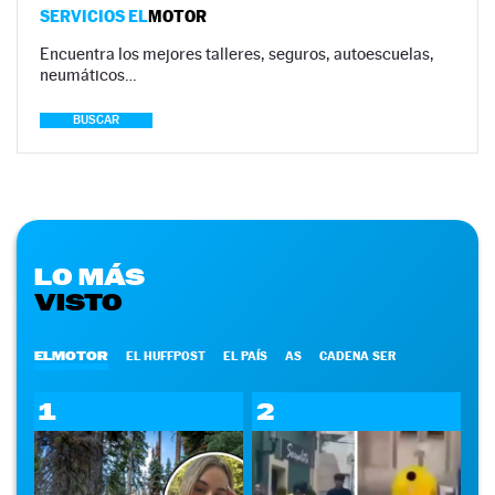
SERVICIOS EL
MOTOR
Encuentra los mejores talleres, seguros, autoescuelas,
neumáticos…
BUSCAR
LO MÁS
VISTO
ELMOTOR
EL HUFFPOST
EL PAÍS
AS
CADENA SER
1
2