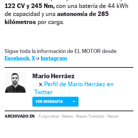
122 CV y 245 Nm,
con una batería de 44 kWh
de capacidad y una
autonomía de 285
kilómetros
por carga.
Sigue toda la información de EL MOTOR desde
Facebook
,
X
o
Instagram
Mario Herráez
Perfil de Mario Herráez en
Twitter
VER BIOGRAFÍA
ARCHIVADO EN
Furgonetas
·
Nissan
·
Nissan Townstar
·
Nissan