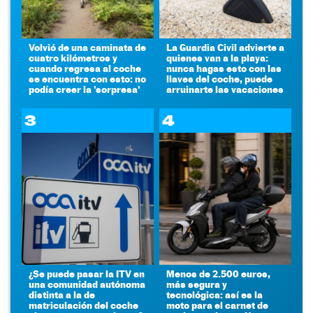
Volvió de una caminata de
La Guardia Civil advierte a
cuatro kilómetros y
quienes van a la playa:
cuando regresa al coche
nunca hagas esto con las
se encuentra con esto: no
llaves del coche, puede
podía creer la 'sorpresa'
arruinarte las vacaciones
3
4
¿Se puede pasar la ITV en
Menos de 2.500 euros,
una comunidad autónoma
más segura y
distinta a la de
tecnológica: así es la
matriculación del coche
moto para el carnet de