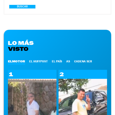
BUSCAR
LO MÁS
VISTO
ELMOTOR
EL HUFFPOST
EL PAÍS
AS
CADENA SER
1
2