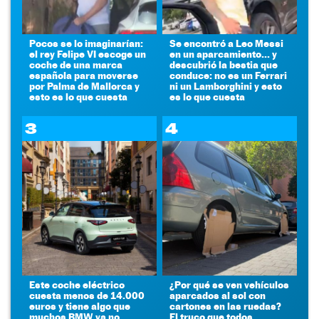
Pocos se lo imaginarían:
Se encontró a Leo Messi
el rey Felipe VI escoge un
en un aparcamiento... y
coche de una marca
descubrió la bestia que
española para moverse
conduce: no es un Ferrari
por Palma de Mallorca y
ni un Lamborghini y esto
esto es lo que cuesta
es lo que cuesta
3
4
Este coche eléctrico
¿Por qué se ven vehículos
cuesta menos de 14.000
aparcados al sol con
euros y tiene algo que
cartones en las ruedas?
muchos BMW ya no
El truco que todos