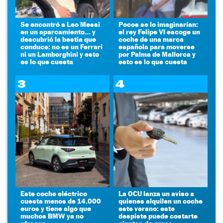
Se encontró a Leo Messi
Pocos se lo imaginarían:
en un aparcamiento... y
el rey Felipe VI escoge un
descubrió la bestia que
coche de una marca
conduce: no es un Ferrari
española para moverse
ni un Lamborghini y esto
por Palma de Mallorca y
es lo que cuesta
esto es lo que cuesta
3
4
Este coche eléctrico
La OCU lanza un aviso a
cuesta menos de 14.000
quienes alquilen un coche
euros y tiene algo que
este verano: este
muchos BMW ya no
despiste puede costarte