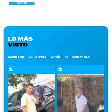
BUSCAR
LO MÁS
VISTO
ELMOTOR
EL HUFFPOST
EL PAÍS
AS
CADENA SER
1
2