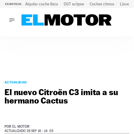
Alquilar coche Ibiza
DGT eclipse
Coches chinos
Llaves 
ES NOTICIA:
LO ÚLTIMO
El probable colapso tras el eclipse: la DGT prevé un millón 
LO ÚLTIMO
El probable colapso tras el eclipse: la DGT prevé un millón 
ACTUALIDAD
ELÉCTRICOS
CONDUCIR
PRUEBAS
Saltar
VIRALES
al
ACTUALIDAD
PODCAST
contenido
El nuevo Citroën C3 imita a su
MOTOS
hermano Cactus
TECNOLOGÍA
SUPERCOCHES
MOTORTV
PREMIOS
POR
EL MOTOR
SERVICIOS
ACTUALIZADO 29 SEP 16 - 14: 05