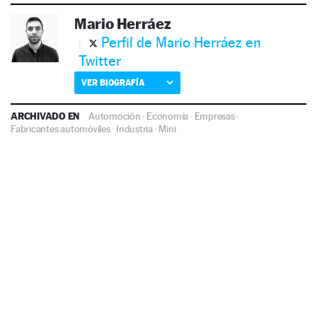
Mario Herráez
Perfil de Mario Herráez en
Twitter
VER BIOGRAFÍA
ARCHIVADO EN
Automoción
·
Economía
·
Empresas
·
Fabricantes automóviles
·
Industria
·
Mini