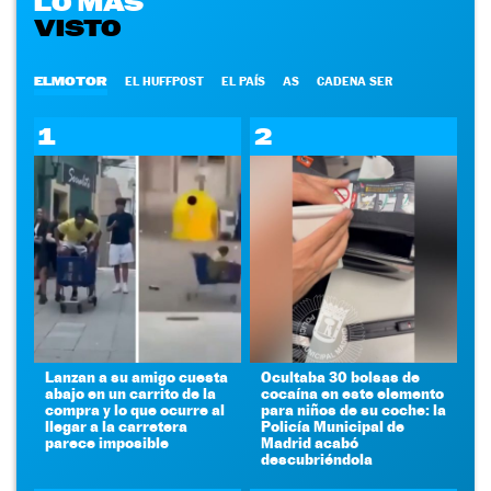
LO MÁS
VISTO
ELMOTOR
EL HUFFPOST
EL PAÍS
AS
CADENA SER
1
2
Lanzan a su amigo cuesta
Ocultaba 30 bolsas de
abajo en un carrito de la
cocaína en este elemento
compra y lo que ocurre al
para niños de su coche: la
llegar a la carretera
Policía Municipal de
parece imposible
Madrid acabó
descubriéndola