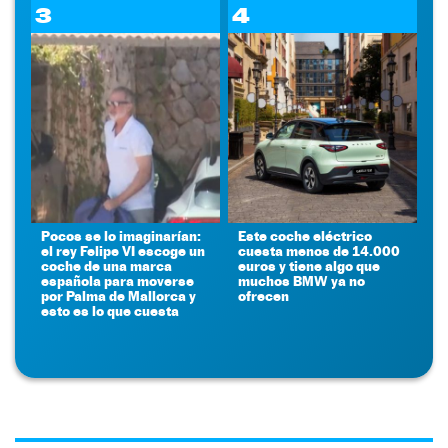
3
4
Pocos se lo imaginarían:
Este coche eléctrico
el rey Felipe VI escoge un
cuesta menos de 14.000
coche de una marca
euros y tiene algo que
española para moverse
muchos BMW ya no
por Palma de Mallorca y
ofrecen
esto es lo que cuesta