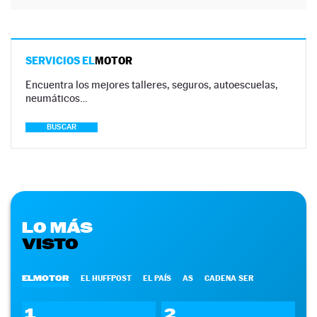
SERVICIOS EL
MOTOR
Encuentra los mejores talleres, seguros, autoescuelas,
neumáticos…
BUSCAR
LO MÁS
VISTO
ELMOTOR
EL HUFFPOST
EL PAÍS
AS
CADENA SER
1
2