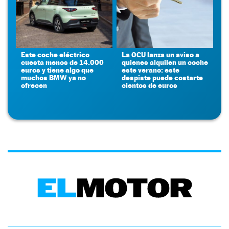
Este coche eléctrico
La OCU lanza un aviso a
cuesta menos de 14.000
quienes alquilen un coche
euros y tiene algo que
este verano: este
muchos BMW ya no
despiste puede costarte
ofrecen
cientos de euros