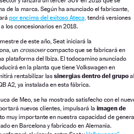
sector y lanzará un tercer SUV en 2018 que se
a de la marca. Según ha anunciado el fabricante,
cará
por encima del exitoso Ateca,
tendrá versiones
á a los concesionarios en 2018.
mestre de este año, Seat iniciará la
rona, un
crossover
compacto que se fabricará en
ma plataforma del Ibiza. El todocamino anunciado
roducirá en la planta que tiene Volkswagen en
tirá rentabilizar las
sinergias dentro del grupo
a
QB A2, ya instalada en esta fábrica.
Luca de Meo, se ha mostrado satisfecho con el nuev
portará nuevos clientes, impulsará la
imagen de
cto muy importante en nuestra capacidad de genera
ado en Barcelona y fabricado en Alemania.