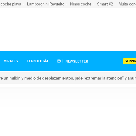
 coche playa
Lamborghini Revuelto
Niños coche
Smart #2
Multa con
SERVIC
VIRALES
TECNOLOGÍA
NEWSLETTER
revé un millón y medio de desplazamientos, pide “extremar la atención” y anu
n millón y medio de desplazamientos, pide “extremar la atención”