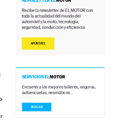
NEWSLETTER EL
MOTOR
Recibe la newsletter de EL MOTOR con
toda la actualidad del mundo del
automóvil y la moto, tecnología,
seguridad, conducción y eficiencia.
APÚNTATE
l
SERVICIOS EL
MOTOR
Encuentra los mejores talleres, seguros,
autoescuelas, neumáticos…
o
BUSCAR
r