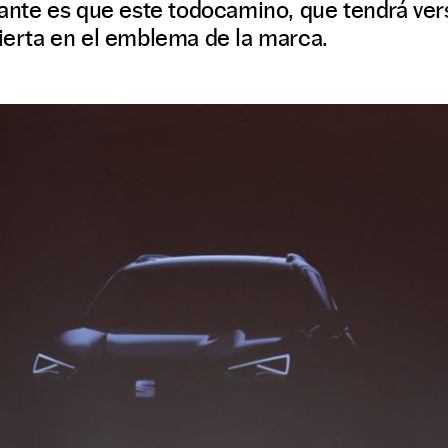
icante es que este todocamino, que tendrá ver
vierta en el emblema de la marca.