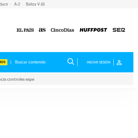
ducir
A-2
Baliza V-16
IOS
INICIAR SESIÓN
ncia controles espe
 y anuncia controles espe