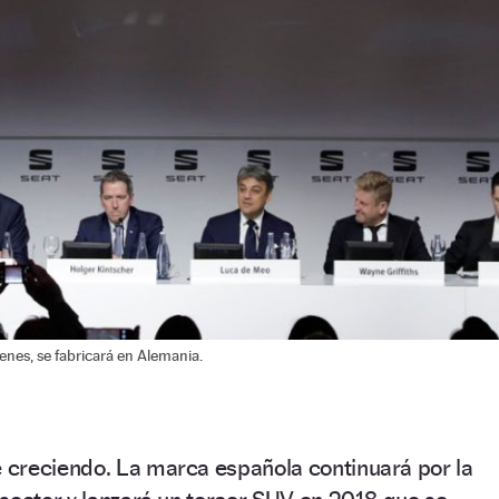
enes, se fabricará en Alemania.
 creciendo. La marca española continuará por la