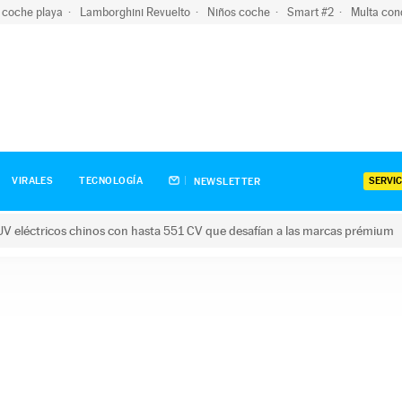
 coche playa
Lamborghini Revuelto
Niños coche
Smart #2
Multa con
SERVIC
VIRALES
TECNOLOGÍA
NEWSLETTER
V eléctricos chinos con hasta 551 CV que desafían a las marcas prémium
tricos chinos con hasta 551 CV que desafían a las marcas prém