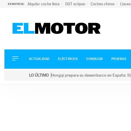
Alquilar coche Ibiza
DGT eclipse
Coches chinos
Llaves
ES NOTICIA:
ACTUALIDAD
ELÉCTRICOS
CONDUCIR
ACTUALIDAD
ELÉCTRICOS
CONDUCIR
PRUEBAS
PRUEBAS
Saltar
VIRALES
LO ÚLTIMO
Hongqi prepara su desembarco en España: SU
al
PODCAST
LO ÚLTIMO
Hongqi prepara su desembarco en España: SUV eléc
contenido
MOTOS
TECNOLOGÍA
SUPERCOCHES
MOTORTV
PREMIOS
SERVICIOS