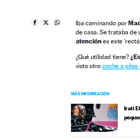
Iba caminando por
Mad
de casa. Se trataba de
atención
es este ‘rectá
¿Qué utilidad tiene?
¿Es
visto otro
coche a pilas
MÁS INFORMACIÓN
Irati 
pequeñ