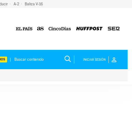
ducir
A-2
Baliza V-16
IOS
INICIAR SESIÓN
ium