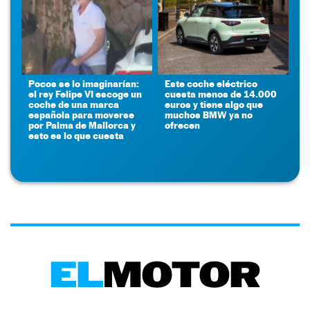
Pocos se lo imaginarían:
Este coche eléctrico
el rey Felipe VI escoge un
cuesta menos de 14.000
coche de una marca
euros y tiene algo que
española para moverse
muchos BMW ya no
por Palma de Mallorca y
ofrecen
esto es lo que cuesta