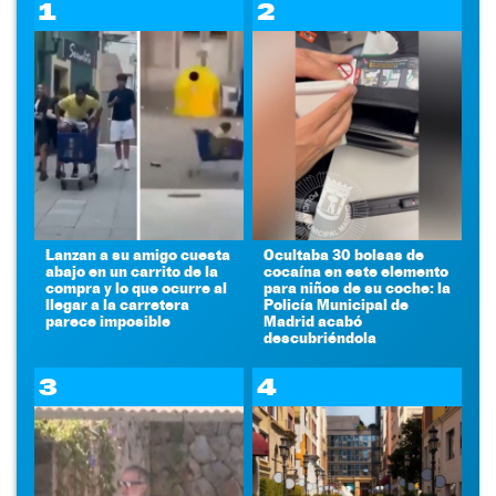
1
2
Lanzan a su amigo cuesta
Ocultaba 30 bolsas de
abajo en un carrito de la
cocaína en este elemento
compra y lo que ocurre al
para niños de su coche: la
llegar a la carretera
Policía Municipal de
parece imposible
Madrid acabó
descubriéndola
3
4