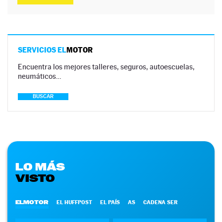
SERVICIOS EL
MOTOR
Encuentra los mejores talleres, seguros, autoescuelas,
neumáticos…
BUSCAR
LO MÁS
VISTO
ELMOTOR
EL HUFFPOST
EL PAÍS
AS
CADENA SER