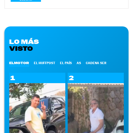
LO MÁS
VISTO
ELMOTOR
EL HUFFPOST
EL PAÍS
AS
CADENA SER
1
2