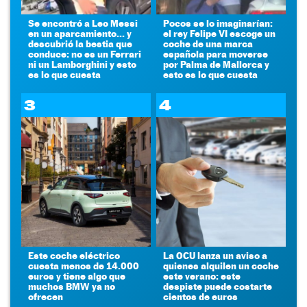
Se encontró a Leo Messi
Pocos se lo imaginarían:
en un aparcamiento... y
el rey Felipe VI escoge un
descubrió la bestia que
coche de una marca
conduce: no es un Ferrari
española para moverse
ni un Lamborghini y esto
por Palma de Mallorca y
es lo que cuesta
esto es lo que cuesta
3
4
Este coche eléctrico
La OCU lanza un aviso a
cuesta menos de 14.000
quienes alquilen un coche
euros y tiene algo que
este verano: este
muchos BMW ya no
despiste puede costarte
ofrecen
cientos de euros