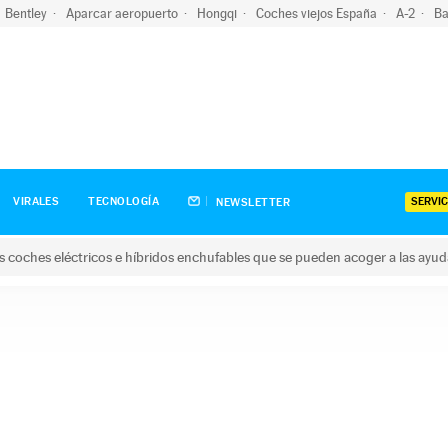
Bentley
Aparcar aeropuerto
Hongqi
Coches viejos España
A-2
Ba
SERVIC
VIRALES
TECNOLOGÍA
NEWSLETTER
s coches eléctricos e híbridos enchufables que se pueden acoger a las ayu
hes eléctricos e híbridos enchufables que se pueden acoger a la