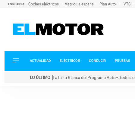
Coches eléctricos
Matrícula españa
Plan Auto+
VTC
ES NOTICIA:
ACTUALIDAD
ELÉCTRICOS
CONDUCIR
ACTUALIDAD
ELÉCTRICOS
CONDUCIR
PRUEBAS
PRUEBAS
Saltar
VIRALES
LO ÚLTIMO
La Lista Blanca del Programa Auto+: todos lo
al
PODCAST
LO ÚLTIMO
La Lista Blanca del Programa Auto+: todos los coc
contenido
MOTOS
TECNOLOGÍA
SUPERCOCHES
MOTORTV
PREMIOS
SERVICIOS