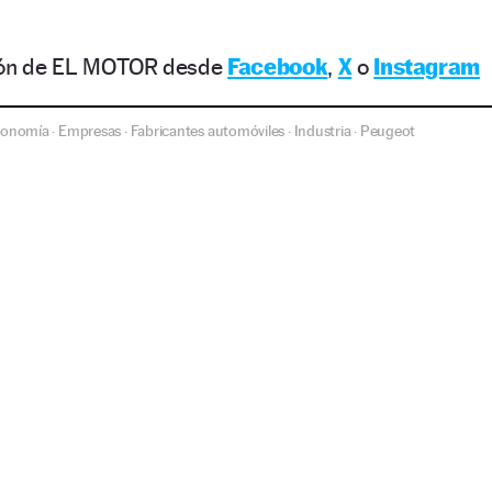
ción de EL MOTOR desde
Facebook
,
X
o
Instagram
conomía
Empresas
Fabricantes automóviles
Industria
Peugeot
·
·
·
·