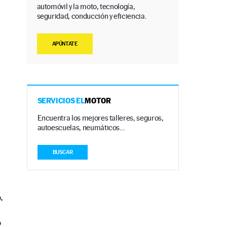
automóvil y la moto, tecnología,
seguridad, conducción y eficiencia.
APÚNTATE
SERVICIOS EL
MOTOR
Encuentra los mejores talleres, seguros,
autoescuelas, neumáticos…
BUSCAR
.
o