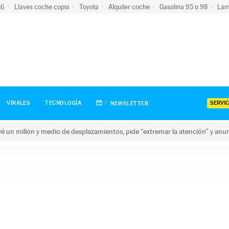
-16
Llaves coche copia
Toyota
Alquiler coche
Gasolina 95 o 98
Lam
SERVIC
VIRALES
TECNOLOGÍA
NEWSLETTER
revé un millón y medio de desplazamientos, pide “extremar la atención” y anu
n millón y medio de desplazamientos, pide “extremar la atención”