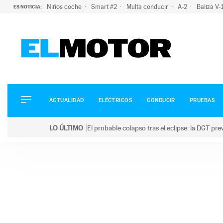
Niños coche
Smart #2
Multa conducir
A-2
Baliza V
ES NOTICIA:
ACTUALIDAD
ELÉCTRICOS
CONDUCIR
ACTUALIDAD
ELÉCTRICOS
CONDUCIR
PRUEBAS
PRUEBAS
Saltar
VIRALES
LO ÚLTIMO
El probable colapso tras el eclipse: la DGT p
al
PODCAST
LO ÚLTIMO
El probable colapso tras el eclipse: la DGT prevé u
contenido
MOTOS
TECNOLOGÍA
SUPERCOCHES
MOTORTV
PREMIOS
SERVICIOS