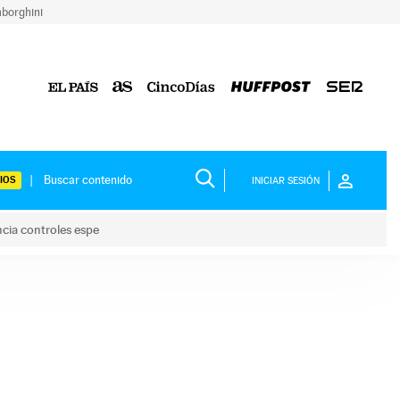
borghini
IOS
INICIAR SESIÓN
ncia controles espe
 y anuncia controles espe