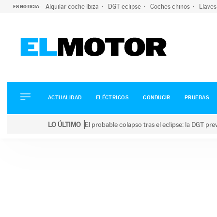
Alquilar coche Ibiza
DGT eclipse
Coches chinos
Llaves
ES NOTICIA:
ACTUALIDAD
ELÉCTRICOS
CONDUCIR
ACTUALIDAD
ELÉCTRICOS
CONDUCIR
PRUEBAS
PRUEBAS
Saltar
VIRALES
LO ÚLTIMO
El probable colapso tras el eclipse: la DGT p
al
PODCAST
LO ÚLTIMO
El probable colapso tras el eclipse: la DGT prevé u
contenido
MOTOS
TECNOLOGÍA
SUPERCOCHES
MOTORTV
PREMIOS
SERVICIOS