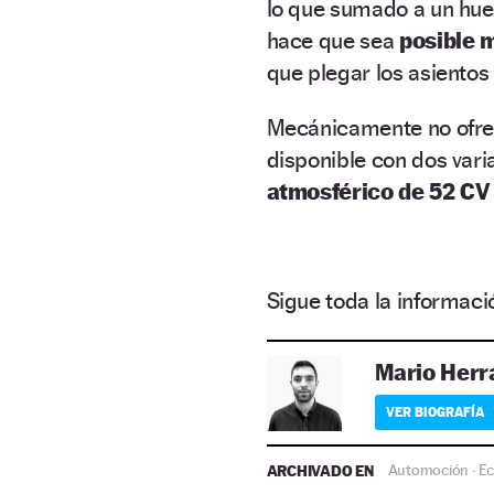
lo que sumado a un hue
hace que sea
posible 
que plegar los asientos
Mecánicamente no ofre
disponible con dos var
atmosférico de 52 CV 
Sigue toda la informa
Mario Herr
VER BIOGRAFÍA
ARCHIVADO EN
Automoción
E
·