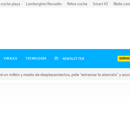
 coche playa
Lamborghini Revuelto
Niños coche
Smart #2
Multa con
SERVIC
VIRALES
TECNOLOGÍA
NEWSLETTER
revé un millón y medio de desplazamientos, pide “extremar la atención” y anu
n millón y medio de desplazamientos, pide “extremar la atención”