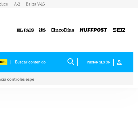
ducir
A-2
Baliza V-16
IOS
INICIAR SESIÓN
ncia controles espe
 y anuncia controles espe