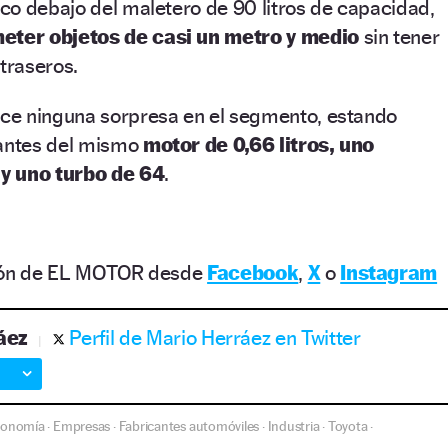
co debajo del maletero de 90 litros de capacidad,
meter objetos de casi un metro y medio
sin tener
 traseros.
ce ninguna sorpresa en el segmento, estando
iantes del mismo
motor de 0,66 litros, uno
y uno turbo de 64
.
ción de EL MOTOR desde
Facebook
,
X
o
Instagram
áez
Perfil de Mario Herráez en Twitter
conomía
Empresas
Fabricantes automóviles
Industria
Toyota
·
·
·
·
·