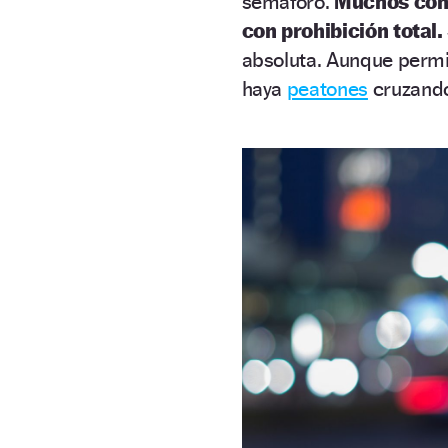
semáforo.
Muchos condu
con prohibición total.
absoluta. Aunque permi
haya
peatones
cruzando