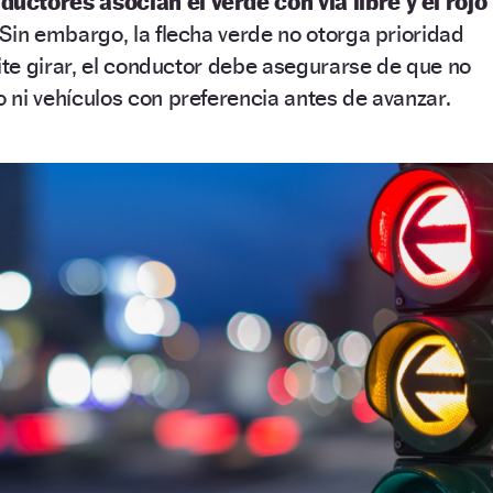
ctores asocian el verde con vía libre y el rojo
Sin embargo, la flecha verde no otorga prioridad
te girar, el conductor debe asegurarse de que no
 ni vehículos con preferencia antes de avanzar.