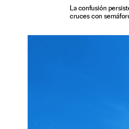
La confusión persist
cruces con semáfor