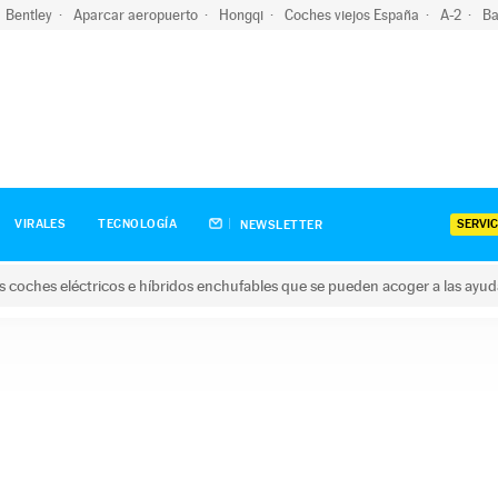
Bentley
Aparcar aeropuerto
Hongqi
Coches viejos España
A-2
Ba
SERVIC
VIRALES
TECNOLOGÍA
NEWSLETTER
s coches eléctricos e híbridos enchufables que se pueden acoger a las ayu
hes eléctricos e híbridos enchufables que se pueden acoger a la