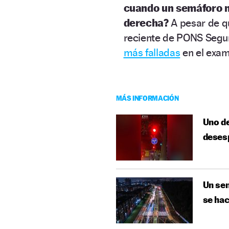
cuando un semáforo mu
derecha?
A pesar de qu
reciente de PONS Seguri
más falladas
en el exam
MÁS INFORMACIÓN
Uno de
desesp
Un sem
se hac