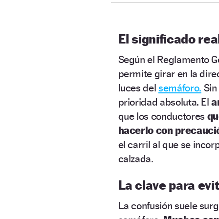
El significado rea
Según el Reglamento Ge
permite girar en la di
luces del
semáforo.
Sin 
prioridad absoluta. El
a
que los conductores
qu
hacerlo con precauci
el carril al que se inco
calzada.
La clave para evi
La confusión suele surgi