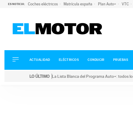
Coches eléctricos
Matrícula españa
Plan Auto+
VTC
ES NOTICIA:
ACTUALIDAD
ELÉCTRICOS
CONDUCIR
ACTUALIDAD
ELÉCTRICOS
CONDUCIR
PRUEBAS
PRUEBAS
Saltar
VIRALES
LO ÚLTIMO
La Lista Blanca del Programa Auto+: todos lo
al
PODCAST
LO ÚLTIMO
La Lista Blanca del Programa Auto+: todos los coc
contenido
MOTOS
TECNOLOGÍA
SUPERCOCHES
MOTORTV
PREMIOS
SERVICIOS