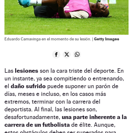
Getty Images
Eduardo Camavinga en el momento de su lesión. |
Las
lesiones
son la cara triste del deporte. En
un instante, ya sea compitiendo o entrenando,
el
daño sufrido
puede suponer un parón de
días, meses e incluso, en los casos más
extremos, terminar con la carrera del
deportista. Al final, las lesiones son,
desafortunadamente,
una parte inherente a la
carrera de un futbolista
de élite. Aunque,
estos obstáculos deben ser superados para