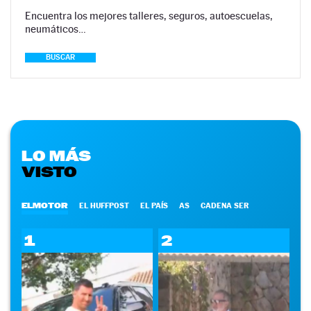
Encuentra los mejores talleres, seguros, autoescuelas,
neumáticos…
BUSCAR
LO MÁS
VISTO
ELMOTOR
EL HUFFPOST
EL PAÍS
AS
CADENA SER
1
2