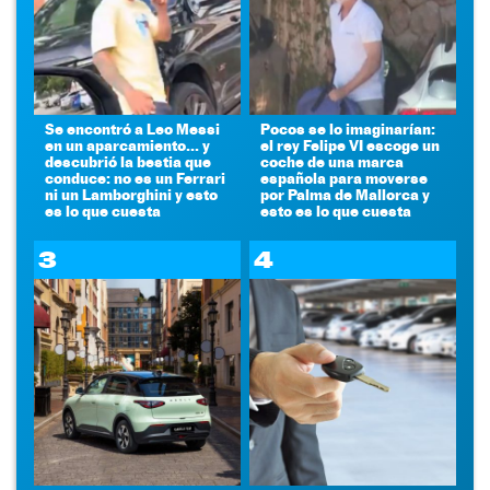
Se encontró a Leo Messi
Pocos se lo imaginarían:
en un aparcamiento... y
el rey Felipe VI escoge un
descubrió la bestia que
coche de una marca
conduce: no es un Ferrari
española para moverse
ni un Lamborghini y esto
por Palma de Mallorca y
es lo que cuesta
esto es lo que cuesta
3
4